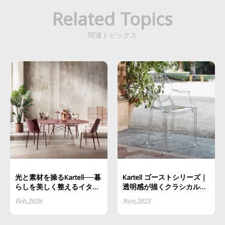
Related Topics
関連トピックス
光と素材を操るKartell──暮
Kartell ゴーストシリーズ｜
らしを美しく整えるイタリ
透明感が描くクラシカルモ
アンデザインの秘密
ダンの世界
Feb,2026
Nov,2025