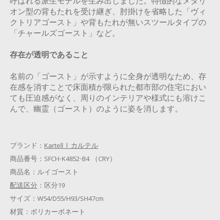
呼ばれる派生モデルを生み出しました。特徴的なメダリ
オン型の背もたれを受け継ぎ、肘掛けを省略した「ヴィ
クトリアゴースト」や背もたれが無いスツールタイプの
「チャールズゴースト」など。
存在が透明であること
名前の「ゴースト」が示すように全身が透明なため、存
在感を消すことで床面積が限られた都市部の住宅におい
ても圧迫感がなく、周りのインテリアや様式にも溶けこ
んで、幽霊（ゴースト）のように姿を消します。
ブランド：
Kartell | カルテル
商品番号：
SFCH-K4852-B4 （CRY）
商品名：
ルイゴースト
配送区分
：
区分19
サイズ：
W54/D55/H93/SH47cm
材質：
ポリカーボネート