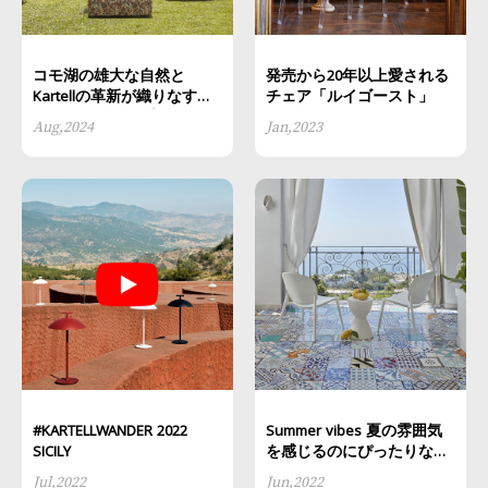
コモ湖の雄大な自然と
発売から20年以上愛される
Kartellの革新が織りなす
チェア「ルイゴースト」
#Kartellwander プロジェク
Aug,2024
Jan,2023
ト
#KARTELLWANDER 2022
Summer vibes 夏の雰囲気
SICILY
を感じるのにぴったりなア
イテム5選
Jul,2022
Jun,2022