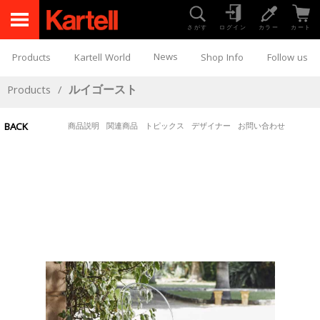
さがす
ログイン
カラー
カート
News
Products
Kartell World
Shop Info
Follow us
Products
/
ルイゴースト
BACK
商品説明
関連商品
トピックス
デザイナー
お問い合わせ