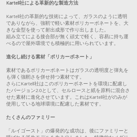
Kartell社による革新的な製造方法
Kartell社の革新的な技術によって、ガラスのように透明
でありながら、強靭で軽い素材ポリカーボネートを、大
きな金型を使って射出成形で作り出しました。
組み立てによる接合部が無く頑丈で軽く、容易に持ち運
べるので屋外環境でも積極的に用いられています。
進化し続ける素材「ポリカーボネート」
素材であるポリカーボネートはガラスの透明度と弾丸を
も弾く強靭さを併せ持つ素材です。
さらにKartell社はこのポリカーボネートを環境に配慮し
たバージョン2.0として、セルロースと紙を原料に混合さ
せた素材に進化させています。これはKartell社がのみが
使用している地球環境に配慮した素材です。
たくさんのファミリー
「ルイゴースト」の爆発的な成功は、後にファミリーと