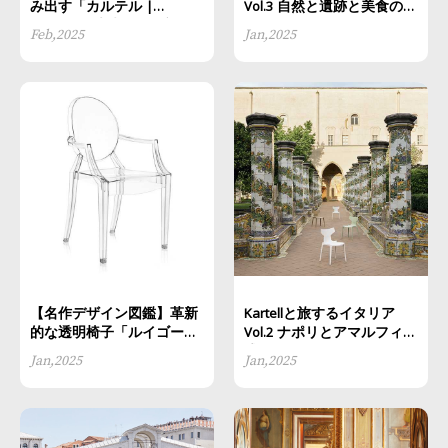
み出す「カルテル |
Vol.3 自然と遺跡と美食の島
Kartell」| 未来への展望 |
シチリア
Feb,2025
Jan,2025
2025
【名作デザイン図鑑】革新
Kartellと旅するイタリア
的な透明椅子「ルイゴース
Vol.2 ナポリとアマルフィ魅
ト」
惑の絶景へ
Jan,2025
Jan,2025