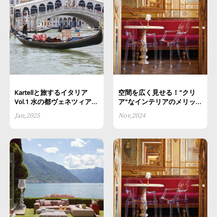
Kartellと旅するイタリア
空間を広く見せる！"クリ
Vol.1 水の都ヴェネツィアと
ア"なインテリアのメリット
名峰モンブランに魅せられ
とは？
Jan,2025
Nov,2024
て