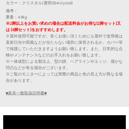
カラー：
クリスタル(透明)[B4/crystal]
備考：
重量：4.8kg
※2脚以上をお買い求めの場合は配送料金がお得な[2脚セット]又
は [4脚セット]をおすすめします。
※屋外使用可能ですが、長くお使い頂くためにも屋外で使用後は
直射日光や雨風などが当たらない場所に保管されるか、カバー等
で保護していただきますようお願い致します。また、日常的な点
検やメンテナンスなどのお手入れをお願い致します。
※一体成型による製法上、型の跡、ヘアラインやエッジ、僅かな
凹凸などが有る場合がございます。
※ご覧のモニターによっては実際の商品と色の見え方が異なる場
合があります。
■家具一般取扱説明書■