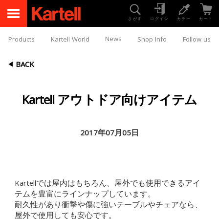
さがす
ログイン
カラー
カート
News
Products
Kartell World
Shop Info
Follow us
BACK
Kartell アウトドア向けアイテム
2017年07月05日
Kartellでは屋内はもちろん、屋外でも使用できるアイ
テムを豊富にラインナップしています。
耐久性があり衝撃や傷に強いテーブルやチェアなら、
屋外で使用しても安心です。