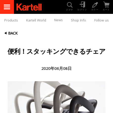
さがす
ログイン
カラー
カート
News
Products
Kartell World
Shop Info
Follow us
BACK
便利！スタッキングできるチェア
2020年06月08日