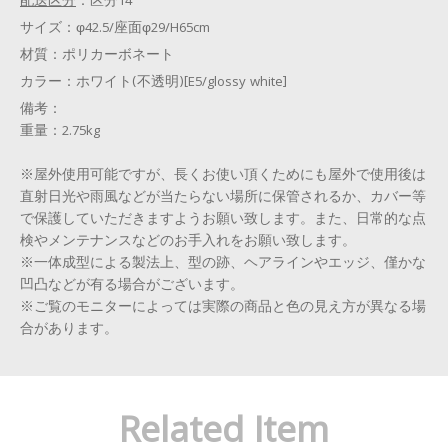
配送区分
：
区分14
サイズ：
φ42.5/座面φ29/H65cm
材質：
ポリカーボネート
カラー：
ホワイト(不透明)[E5/glossy white]
備考：
重量：2.75kg
※屋外使用可能ですが、長くお使い頂くためにも屋外で使用後は
直射日光や雨風などが当たらない場所に保管されるか、カバー等
で保護していただきますようお願い致します。また、日常的な点
検やメンテナンスなどのお手入れをお願い致します。
※一体成型による製法上、型の跡、ヘアラインやエッジ、僅かな
凹凸などが有る場合がございます。
※ご覧のモニターによっては実際の商品と色の見え方が異なる場
合があります。
Related Item