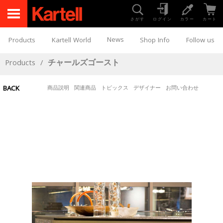
さがす
ログイン
カラー
カート
News
Products
Kartell World
Shop Info
Follow us
Products
/
チャールズゴースト
BACK
商品説明
関連商品
トピックス
デザイナー
お問い合わせ