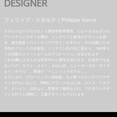
DESIGNER
フィリップ・スタルク｜Philippe Starck
スタルクはパリのカモンド美術学校卒業後、ピエールカルダンの
アートディレクターを務め、インテリアと家具のデザインを担
当。独立後多くのインテリアデザインを手がけ、その活躍ぶりが
当時のフランスの大統領、ミッテラン氏の目に留まり、1982年エ
リゼ宮殿のスイートルームのデコレーションを任されます。
これを機にスタルクは世界中から脚光を浴びます。出世作でもあ
るパリの「カフェ・コスト」をはじめ、ニューヨークの「ロイヤ
ルトンホテル」、香港の「ペニンシュラホテル」。
オランダの「グローニンゲン美術館」など数々のインテリアデザ
インを行ないました。同時にフランスをはじめ、スイス、イタリ
ア、スペイン、日本など、世界中で家具などの、プロダクトデザ
インも行うと同時に、工業デザインもてがけます。