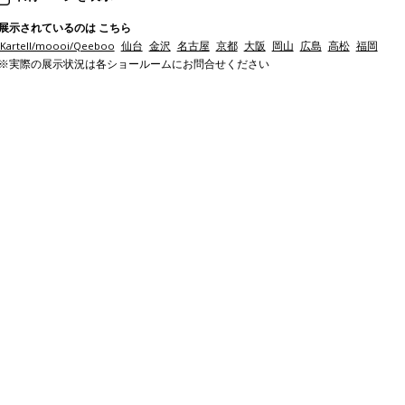
展示されているのは こちら
Kartell/moooi/Qeeboo
仙台
金沢
名古屋
京都
大阪
岡山
広島
高松
福岡
※実際の展示状況は各ショールームにお問合せください