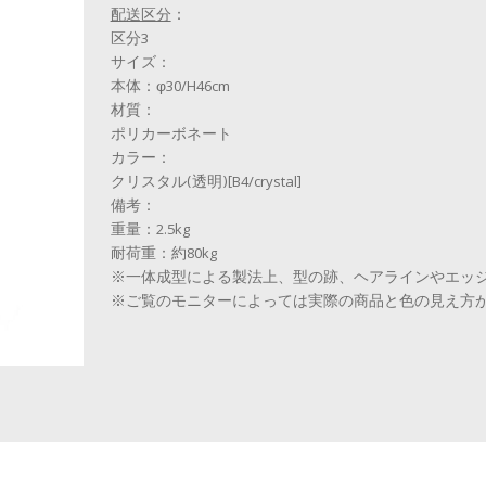
配送区分
：
区分3
サイズ：
本体：φ30/H46cm
材質：
ポリカーボネート
カラー：
クリスタル(透明)[B4/crystal]
備考：
重量：2.5kg
耐荷重：約80kg
※一体成型による製法上、型の跡、ヘアラインやエッ
※ご覧のモニターによっては実際の商品と色の見え方