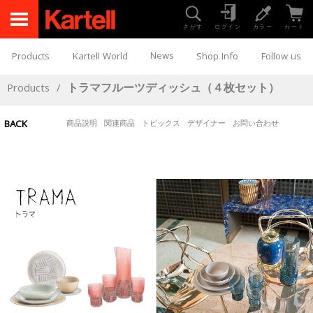
さがす
ログイン
カラー
カート
News
Products
Kartell World
Shop Info
Follow us
Products
/
トラマフルーツディッシュ（４枚セット）
BACK
商品説明
関連商品
トピックス
デザイナー
お問い合わせ