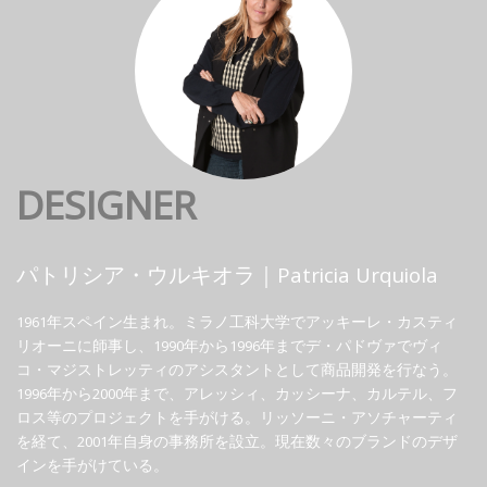
DESIGNER
パトリシア・ウルキオラ｜Patricia Urquiola
1961年スペイン生まれ。ミラノ工科大学でアッキーレ・カスティ
リオーニに師事し、1990年から1996年までデ・パドヴァでヴィ
コ・マジストレッティのアシスタントとして商品開発を行なう。
1996年から2000年まで、アレッシィ、カッシーナ、カルテル、フ
ロス等のプロジェクトを手がける。リッソーニ・アソチャーティ
を経て、2001年自身の事務所を設立。現在数々のブランドのデザ
インを手がけている。