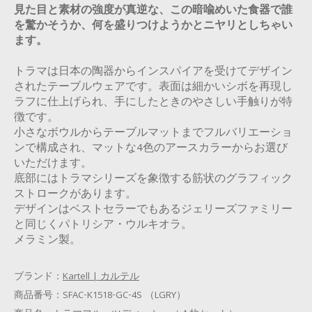
見た目と素材の強度が真逆な、この暗喩めいた食器で誰
を驚かそうか、何を盛りつけようかとニヤリとしちゃい
ます。
トラマは日本の陶器からインスパイアを受けてデザイン
されたテーブルウェアです。表面は細かいシボを再現し
ラフに仕上げられ、手にしたときのやさしい手触りが特
徴です。
小さなボウルからテーブルマットまでフルバリエーショ
ンで構成され、マットな4色のアースカラーからお選び
いただけます。
底部にはトラマシリーズを象徴する筋状のグラフィック
ストロークがあります。
デザインはベストセラーでもあるジェリーズファミリー
と同じくパトリシア・ウルキオラ。
メラミン製。
ブランド：
Kartell | カルテル
商品番号：
SFAC-K1518-GC-4S （LGRY）