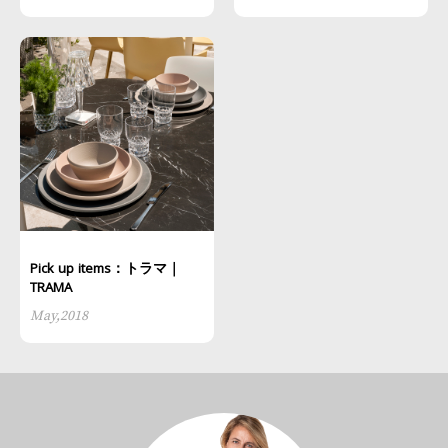
Pick up items：トラマ｜
TRAMA
May,2018