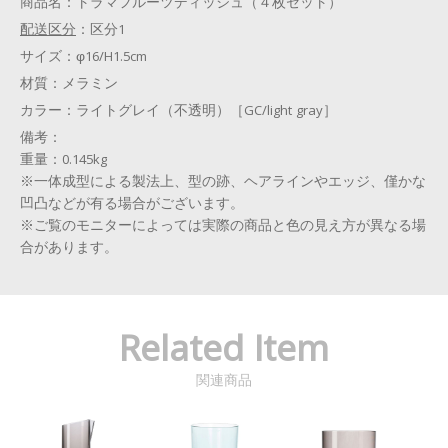
商品名：
トラマフルーツディッシュ（４枚セット）
配送区分
：
区分1
サイズ：
φ16/H1.5cm
材質：
メラミン
カラー：
ライトグレイ（不透明）［GC/light gray］
備考：
重量：0.145kg
※一体成型による製法上、型の跡、ヘアラインやエッジ、僅かな
凹凸などが有る場合がございます。
※ご覧のモニターによっては実際の商品と色の見え方が異なる場
合があります。
Related Item
関連商品