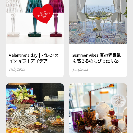
Valentine's day｜バレンタ
Summer vibes 夏の雰囲気
イン ギフトアイデア
を感じるのにぴったりなア
イテム5選
Feb,2023
Jun,2022