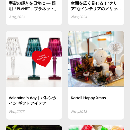
宇宙の輝きを日常に ― 照
空間を広く見せる！"クリ
明「PLANET｜プラネット」
ア"なインテリアのメリット
とは？
Aug,2025
Nov,2024
Valentine's day｜バレンタ
Kartell Happy Xmas
イン ギフトアイデア
Feb,2023
Nov,2018