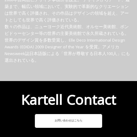
2000年吉岡徳仁デザイン事務所を設立。 デザインからアート、建
築まで、幅広い領域において、実験的で革新的なクリエーション
は世界で高く評価され、その作品はデザインの領域を超え、アー
トとしても世界で高く評価されている。
数々の作品は、ニューヨーク近代美術館、オルセー美術館、ポン
ピドゥーセンター等の世界の主要美術館で永久所蔵されている。
世界のデザイン賞を多数受賞し、Elle Deco International Design
Awards (EDIDA) 2009 Designer of the Year を受賞。アメリカ
Newsweek誌日本語版による「世界が尊敬する日本人100人」にも
選出されている。
Kartell Contact
お問い合わせはこちら