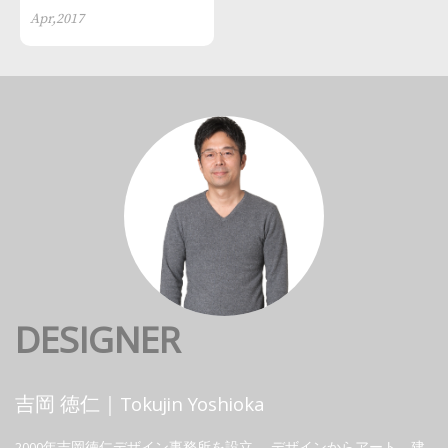
Apr,2017
DESIGNER
吉岡 徳仁｜Tokujin Yoshioka