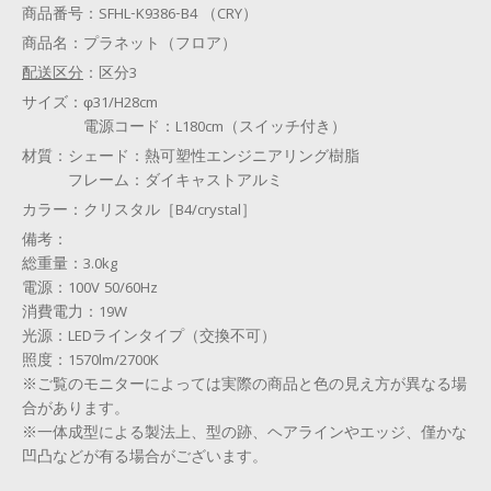
商品番号：
SFHL-K9386-B4 （CRY）
商品名：
プラネット（フロア）
配送区分
：
区分3
サイズ：
φ31/H28cm
電源コード：L180cm（スイッチ付き）
材質：
シェード：熱可塑性エンジニアリング樹脂
フレーム：ダイキャストアルミ
カラー：
クリスタル［B4/crystal］
備考：
総重量：3.0kg
電源：100V 50/60Hz
消費電力：19W
光源：LEDラインタイプ（交換不可）
照度：1570lm/2700K
※ご覧のモニターによっては実際の商品と色の見え方が異なる場
合があります。
※一体成型による製法上、型の跡、ヘアラインやエッジ、僅かな
凹凸などが有る場合がございます。