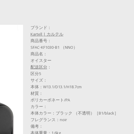
ブランド：
Kartell | カルテル
商品番号：
SFAC-KF1030-B1 （NNO）
商品名：
オイスター
配送区分
：
区分5
サイズ：
本体：W13.1/D13.1/H18.7cm
材質：
ポリカーボネート/PA
カラー：
本体カラー：ブラック （不透明）［B1/black］
フレグランス：noir
備考：
本体重量：1.6kg