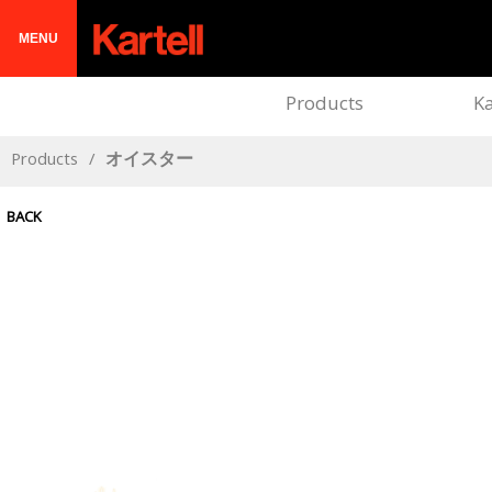
MENU
Products
Ka
Products
/
オイスター
BACK