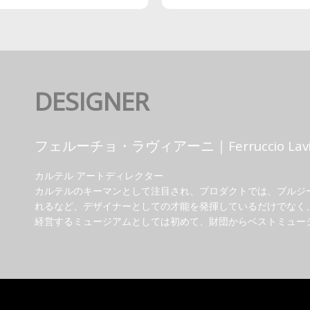
DESIGNER
フェルーチョ・ラヴィアーニ｜Ferruccio Lavi
カルテル アートディレクター
カルテルのキーマンとして注目され、プロダクトでは、ブルジー
れるなど、デザイナーとしての才能を発揮しているだけでなく
経営するミュージアムとしては初めて、財団からベストミュー