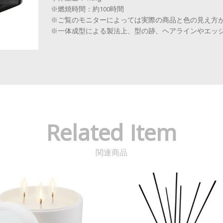
※燃焼時間：約100時間
※ご覧のモニターによっては実際の商品と色の見え方
※一体成型による製法上、型の跡、ヘアラインやエッ
Related Item
関連商品