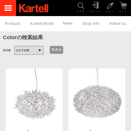
さがす
ログイン
カラー
カート
News
Products
Kartell World
Shop Info
Follow us
Colorの検索結果
表示順