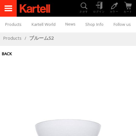
さがす
ログイン
カラー
カート
News
Products
Kartell World
Shop Info
Follow us
Products
/
ブルームS2
BACK