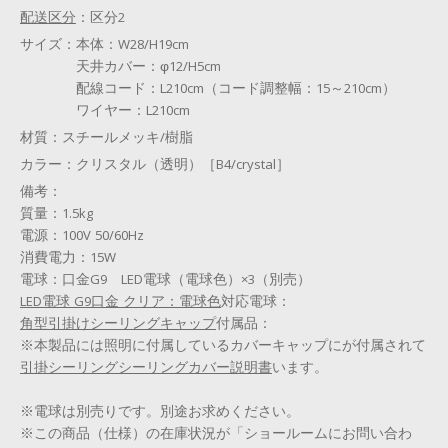
配送区分
：
区分2
サイズ：
本体：W28/H19cm
天井カバー：φ12/H5cm
配線コード：L210cm（コード調整幅：15～210cm）
ワイヤー：L210cm
材質：
スチールメッキ/樹脂
カラー：
クリスタル（透明）［B4/crystal］
備考：
質量：1.5kg
電源：100V 50/60Hz
消費電力：15W
電球：口金G9 LED電球（電球色）×3（別売）
LED電球 G9口金 クリア：電球色
対応電球：
角型引掛けシーリングキャップ
付属品：
※本製品には照明に付属しているカバーキャップに
が付属されて
引掛シーリング
シーリングカバー説明書
います。
※電球は別売りです。別途お求めください。
※この商品（仕様）の在庫状況が「ショールームにお問い合わ