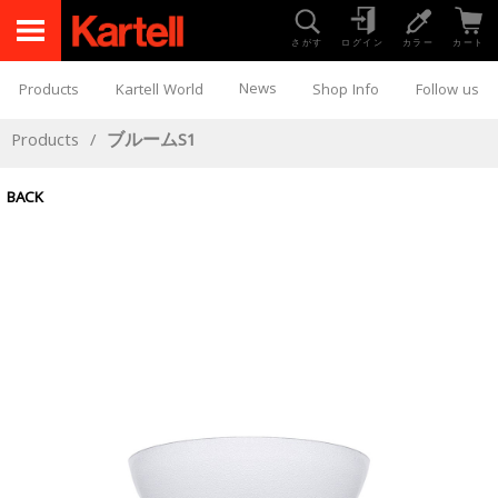
さがす
ログイン
カラー
カート
News
Products
Kartell World
Shop Info
Follow us
Products
/
ブルームS1
BACK