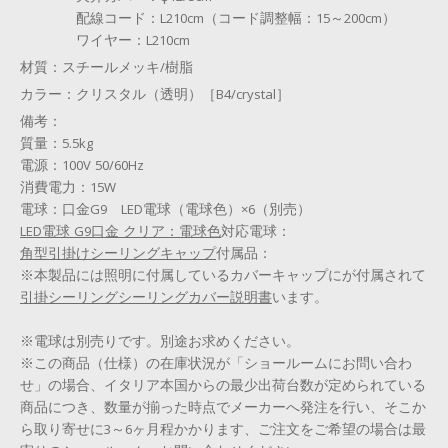
配線コード：L210cm（コード調整幅：15～200cm）
ワイヤー：L210cm
材質：
スチールメッキ/樹脂
カラー：
クリスタル（透明）［B4/crystal］
備考：
質量：5.5kg
電源：100V 50/60Hz
消費電力：15W
電球：口金G9 LED電球（電球色）×6（別売）
LED電球 G9口金 クリア：電球色
対応電球：
角型引掛けシーリングキャップ
付属品：
※本製品には照明に付属しているカバーキャップに
が付属されて
引掛シーリング
シーリングカバー説明書
います。
※電球は別売りです。別途お求めください。
※この商品（仕様）の在庫状況が「ショールームにお問い合わ
せ」の場合、イタリア本国からの最少出荷台数が定められている
商品につき、数量が揃った時点でメーカーへ発注を行い、そこか
ら取り寄せに3～6ヶ月程かかります、ご注文をご希望の場合は最