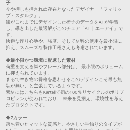
子
今や押しも押されぬ存在となったデザイナー「フィリッ
プ・スタルク」。
彼がこれまでにデザインした椅子のデータをA.I.が学習
し、導き出した最適解がこのチェア「A.I.｜エーアイ」で
す。
快適な座り心地や、強度、そして材料の使用を最小限に
抑え、スムーズな製作工程さえも考慮されています。
◆
最小限かつ環境に配慮した素材
荷重を支える脚やフレーム部分は、 最小限のボリューム
に抑えられています。
まるで生き物の骨格を思わせるこのデザインこそ最も無
駄が無い、と主張しているようです。
素材にはこちらもKartellで初の100％リサイクルのポリプ
ロピレンが使われており、 未来を見据え、環境性を考え
たプロダクトです。
◆
7カラー
落ち着いたマットな質感と、やさしい手触りのタイプが