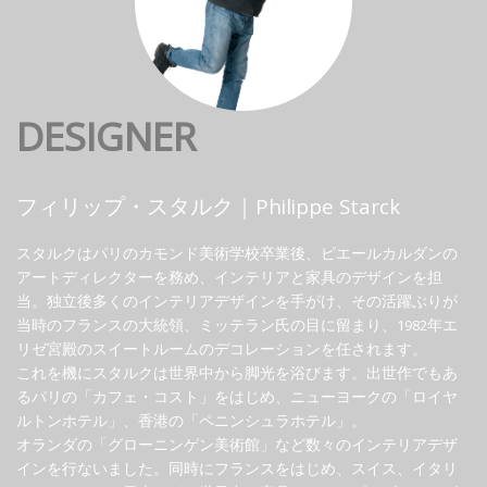
DESIGNER
フィリップ・スタルク｜Philippe Starck
スタルクはパリのカモンド美術学校卒業後、ピエールカルダンの
アートディレクターを務め、インテリアと家具のデザインを担
当。独立後多くのインテリアデザインを手がけ、その活躍ぶりが
当時のフランスの大統領、ミッテラン氏の目に留まり、1982年エ
リゼ宮殿のスイートルームのデコレーションを任されます。
これを機にスタルクは世界中から脚光を浴びます。出世作でもあ
るパリの「カフェ・コスト」をはじめ、ニューヨークの「ロイヤ
ルトンホテル」、香港の「ペニンシュラホテル」。
オランダの「グローニンゲン美術館」など数々のインテリアデザ
インを行ないました。同時にフランスをはじめ、スイス、イタリ