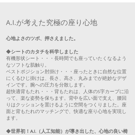
A.I.が考えた究極の座り心地
心地よさのツボ、押さえました。
◆
シートのカタチを科学しました
有機形状シート・・・長時間でも座っていたくなるよう
なソフトな肌触り。
ベストポジション肘掛け・・・座ったときに自然な位置
にくるひじ掛けは、長さ、高さ、丸みまでが絶妙なデザ
インです。腕への圧力を分散します。
超快適背もたれ・・・背もたれは、人体のS字カーブに沿
って、楽な姿勢を保ちます。背中を広い面で支え、腰回
りはクッションを置けるように空間をつくりました。座
面と背もたれのマッチングで、快適な座り心地を実現し
ます。
◆
世界初！A.I.（人工知能）が導き出した、心地の良い椅