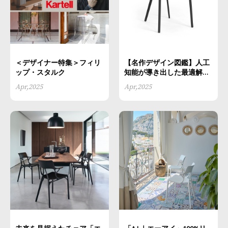
＜デザイナー特集＞フィリ
【名作デザイン図鑑】人工
ップ・スタルク
知能が導き出した最適解の
椅子 「エーアイ｜A.I.」
Apr,2025
Apr,2025