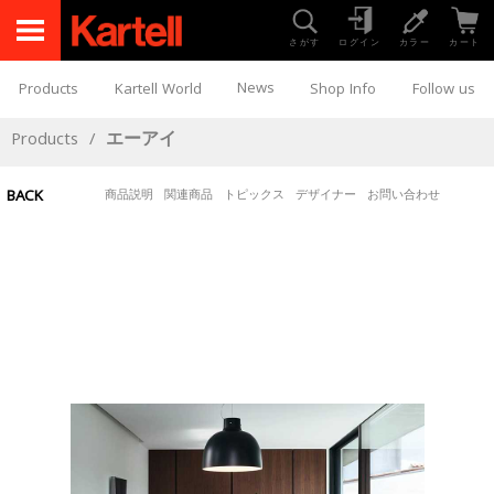
さがす
ログイン
カラー
カート
News
Products
Kartell World
Shop Info
Follow us
Products
/
エーアイ
BACK
商品説明
関連商品
トピックス
デザイナー
お問い合わせ