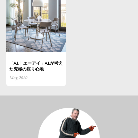
「A.I.｜エーアイ」A.I.が考え
た究極の座り心地
May,2020