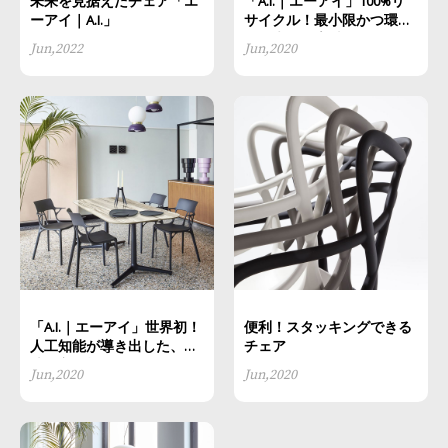
未来を見据えたチェア「エ
「A.I.｜エーアイ」100%リ
ーアイ｜A.I.」
サイクル！最小限かつ環境
に配慮した素材
Jun,2022
Jun,2020
「A.I.｜エーアイ」世界初！
便利！スタッキングできる
人工知能が導き出した、心
チェア
地の良い椅子
Jun,2020
Jun,2020