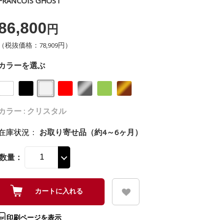
FRANCOIS GHOST
86,800
円
（税抜価格：78,909円）
カラーを選ぶ
カラー : クリスタル
在庫状況
：
お取り寄せ品（約4～6ヶ月）
数量：
印刷ページを表示