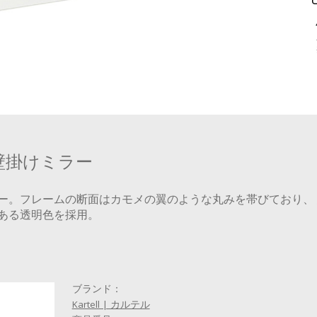
壁掛けミラー
ー。フレームの断面はカモメの翼のような丸みを帯びており、
ある透明色を採用。
ブランド：
Kartell | カルテル