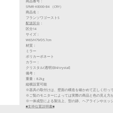
商品番号：
SFMR-K8300-B4 （CRY）
商品名：
フランソワゴーストS
配送区分
：
区分14
サイズ：
W65/H79/D5.7cm
材質：
ミラー
ポリカーボネート
カラー：
クリスタル(透明)[B4/crystal]
備考：
重量：8.2kg
縦横設置可能
※器具の取付けは、壁面の構造を確かめて正しく行っ
※ご覧のモニターによっては実際の商品と色の見え方
※一体成型による製法上、型の跡、ヘアラインやエッ
■支持位置説明書■