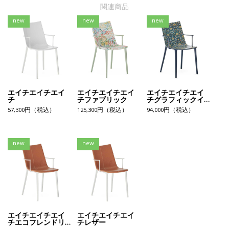
関連商品
new
new
new
エイチエイチエイ
エイチエイチエイ
エイチエイチエイ
チ
チファブリック
チグラフィックイ
ンプレッション
57,300円（税込）
125,300円（税込）
94,000円（税込）
new
new
エイチエイチエイ
エイチエイチエイ
チエコフレンドリ
チレザー