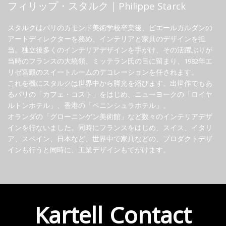
フィリップ・スタルク｜Philippe Starck
スタルクはパリのカモンド美術学校卒業後、ピエールカルダンの
アートディレクターを務め、インテリアと家具のデザインを担
当。独立後多くのインテリアデザインを手がけ、その活躍ぶりが
当時のフランスの大統領、ミッテラン氏の目に留まり、1982年エ
リゼ宮殿のスイートルームのデコレーションを任されます。
これを機にスタルクは世界中から脚光を浴びます。出世作でもあ
るパリの「カフェ・コスト」をはじめ、ニューヨークの「ロイヤ
ルトンホテル」、香港の「ペニンシュラホテル」。
オランダの「グローニンゲン美術館」など数々のインテリアデザ
インを行ないました。同時にフランスをはじめ、スイス、イタリ
ア、スペイン、日本など、世界中で家具などの、プロダクトデザ
インも行うと同時に、工業デザインもてがけます。
Kartell Contact