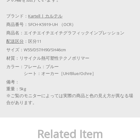
ンの幅を広げています。
ブランド：
Kartell | カルテル
商品番号：
SFCH-K5919-UH （OCR）
商品名：
エイチエイチエイチグラフィックインプレッション
配送区分
：
区分11
サイズ：
W55/D57/H90/SH46cm
材質：
リサイクル熱可塑性テクノポリマー
カラー：
フレーム：ブルー
シート：オーカー［UH/Blue/Ochre］
備考：
重量：5kg
※ご覧のモニターによっては実際の商品と色の見え方が異なる場
合があります。
Related Item