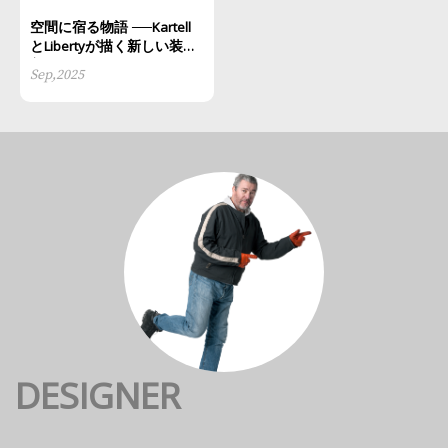
空間に宿る物語 ──Kartell
とLibertyが描く新しい装飾
美
Sep,2025
DESIGNER