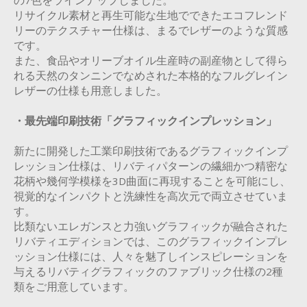
の7色をラインナップしました。
リサイクル素材と再生可能な生地でできたエコフレンド
リーのテクスチャー仕様は、まるでレザーのような質感
です。
また、食品やオリーブオイル生産時の副産物として得ら
れる天然のタンニンでなめされた本格的なフルグレイン
レザーの仕様も用意しました。
・最先端印刷技術「グラフィックインプレッション」
新たに開発した工業印刷技術であるグラフィックインプ
レッション仕様は、リバティパターンの繊細かつ精密な
花柄や幾何学模様を3D曲面に再現することを可能にし、
視覚的なインパクトと洗練性を高次元で両立させていま
す。
比類ないエレガンスと力強いグラフィックが融合された
リバティエディションでは、このグラフィックインプレ
ッション仕様には、人々を魅了しインスピレーションを
与えるリバティグラフィックのファブリック仕様の2種
類をご用意しています。