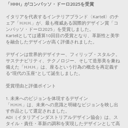
「HHH」がコンパッソ・ドーロ2025を受賞
イタリアを代表するインテリアブランド〈Kartell〉のチ
ェア「H.H.H.」が、最も権威ある国際的デザイン賞「コ
ンパッソ・ドーロ2025」を受賞しました。
Kartellとしては通算10回目の受賞となり、革新性と美学
を融合したデザインが高く評価されました。
デザインは世界的デザイナー、フィリップ・スタルク。
サステナビリティ、テクノロジー、そして造形美を兼ね
備えた「H.H.H.」は、座るという行為の概念を再定義す
る“現代の玉座”として誕生しました。
受賞理由と評価ポイント
1. 未来へのビジョンを体現するデザイン
「H.H.H.」は、未来への意識と明確なビジョンを映し出
す作品として選定されました。
ADI（イタリアインダストリアルデザイン協会）は、ス
タイル・責任・革新の調和を実現したデザインとして高