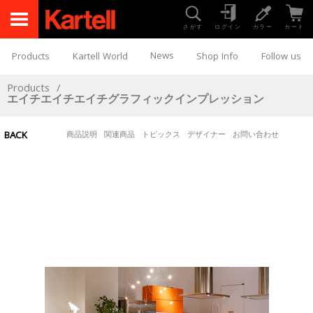
さがす
ログイン
カラー
カート
News
Products
Kartell World
Shop Info
Follow us
Products
/
エイチエイチエイチグラフィックインプレッション
BACK
商品説明
関連商品
トピックス
デザイナー
お問い合わせ