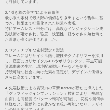
く評価しています。
2. “引き算の美学”による造形美
最小限の素材で最大限の価値を引き出すという哲学に基
づき、極限まで軽量化された構造を実現。
特にアームレスト部分には、高度なインジェクション成
形技術が活かされ、強度・快適性・軽やかさを兼ね備え
た造形が高く評価されました。
3. サステナブルな素材選定と製法
フレームにはリサイクル熱可塑性テクノポリマーを採用
し、座面にはリサイクルABSやポリウレタン、再生可能
資源由来の生地、環境配慮型レザーなどを使用。
持続可能な社会に向けた素材選定が、デザインの価値を
さらに高めています。
4. 先端技術による表現力の革新 Kartellが新たに導入した
「グラフィックインプレッション」技術により、複雑な
曲面にも高精度でパターン転写が可能に。 花柄や幾何学
模様など、視覚的にも豊かな表現が可能となり、デザイ