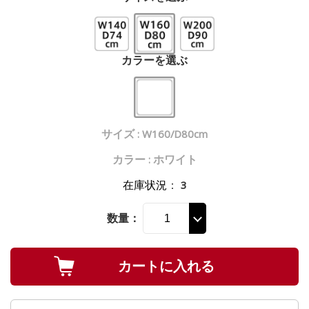
カラーを選ぶ
サイズ : W160/D80cm
カラー : ホワイト
在庫状況
：
3
数量：