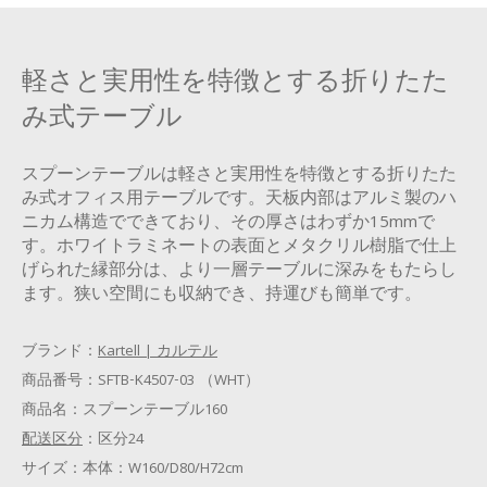
軽さと実用性を特徴とする折りたた
み式テーブル
スプーンテーブルは軽さと実用性を特徴とする折りたた
み式オフィス用テーブルです。天板内部はアルミ製のハ
ニカム構造でできており、その厚さはわずか15mmで
す。ホワイトラミネートの表面とメタクリル樹脂で仕上
げられた縁部分は、より一層テーブルに深みをもたらし
ます。狭い空間にも収納でき、持運びも簡単です。
ブランド：
Kartell | カルテル
商品番号：
SFTB-K4507-03 （WHT）
商品名：
スプーンテーブル160
配送区分
：
区分24
サイズ：
本体：W160/D80/H72cm