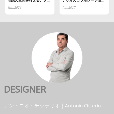
理想の空間を叶える、ダイ
テリオのコラボレーション
ニングテーブルの「正しい
25週年
Jun,2026
Jan,2017
選び方」
DESIGNER
アントニオ・チッテリオ｜Antonio Citterio