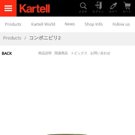
さがす
ログイン
カラー
カート
News
Products
Kartell World
Shop Info
Follow us
Products
/
コンポニビリ2
BACK
商品説明
関連商品
トピックス
お問い合わせ