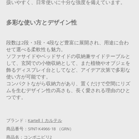
扱いやすく、日常使いに十分な強度を備えています。
多彩な使い方とデザイン性
段数は2段・3段・4段など豊富に展開され、用途に合わ
せて選べる柔軟性も魅力。
ソファサイドやベッドサイドの収納兼サイドテーブルと
して、玄関での小物収納として、また植物やオブジェを
飾るディスプレイ台としてなど、アイデア次第で多彩な
使い方が可能です。
コンパクトながら収納力があり、置くだけで空間にリズ
ムを生むデザイン性の高さも、長く愛される理由のひと
つです。
ブランド：
Kartell | カルテル
商品番号：
SFNT-K4966-18 （GRN）
商品名：
コンポニビリ2