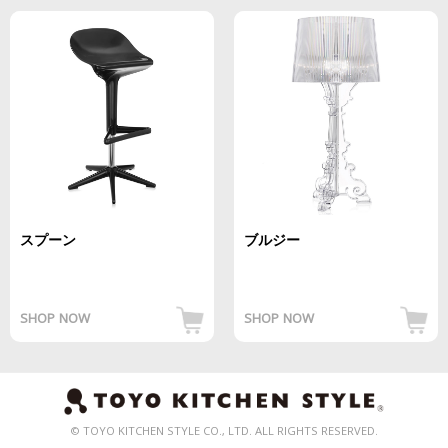
スプーン
ブルジー
SHOP NOW
SHOP NOW
© TOYO KITCHEN STYLE CO., LTD. ALL RIGHTS RESERVED.