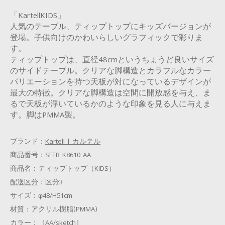
「KartellKIDS」
人気のテーブル、ティップトップにキッズバージョンが
登場。子供向けのかわいらしいグラフィックで彩りま
す。
ティップトップは、直径48cmというちょうど良いサイズ
のサイドテーブル。クリアな脚構造とカラフルなカラー
バリエーションを持つ天板が対になっているデザインが
最大の特徴。クリアな脚構造は空間に開放感を与え、ま
るで天板が浮いているかのような印象を見る人に与えま
す。脚はPMMA製。
ブランド：
Kartell | カルテル
商品番号：
SFTB-K8610-AA
商品名：
ティップトップ（KIDS）
配送区分
：
区分3
サイズ：
φ48/H51cm
材質：
アクリル樹脂(PMMA)
カラー：
［AA/sketch］