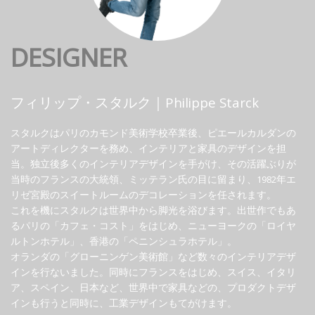
DESIGNER
フィリップ・スタルク｜Philippe Starck
スタルクはパリのカモンド美術学校卒業後、ピエールカルダンの
アートディレクターを務め、インテリアと家具のデザインを担
当。独立後多くのインテリアデザインを手がけ、その活躍ぶりが
当時のフランスの大統領、ミッテラン氏の目に留まり、1982年エ
リゼ宮殿のスイートルームのデコレーションを任されます。
これを機にスタルクは世界中から脚光を浴びます。出世作でもあ
るパリの「カフェ・コスト」をはじめ、ニューヨークの「ロイヤ
ルトンホテル」、香港の「ペニンシュラホテル」。
オランダの「グローニンゲン美術館」など数々のインテリアデザ
インを行ないました。同時にフランスをはじめ、スイス、イタリ
ア、スペイン、日本など、世界中で家具などの、プロダクトデザ
インも行うと同時に、工業デザインもてがけます。