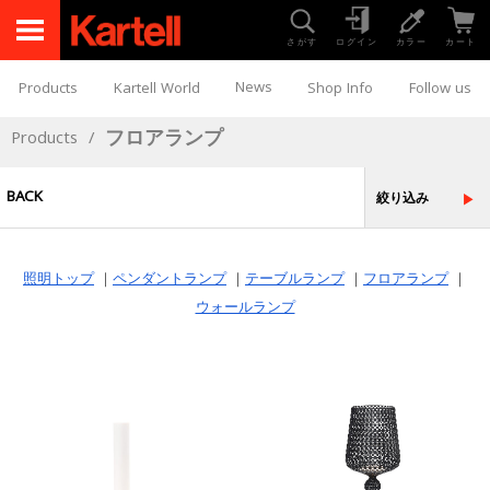
さがす
ログイン
カラー
カート
News
Products
Kartell World
Shop Info
Follow us
フロアランプ
Products
/
BACK
絞り込み
照明トップ
｜
ペンダントランプ
｜
テーブルランプ
｜
フロアランプ
｜
ウォールランプ