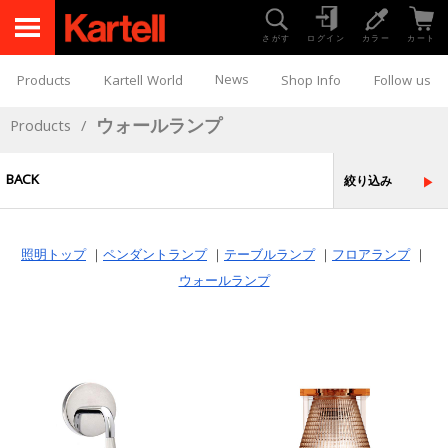
さがす
ログイン
カラー
カート
News
Products
Kartell World
Shop Info
Follow us
ウォールランプ
Products
/
BACK
絞り込み
照明トップ
｜
ペンダントランプ
｜
テーブルランプ
｜
フロアランプ
｜
ウォールランプ