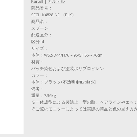
Kartell | カルテル
商品番号：
SFCH-K4828-NE （BLK）
商品名：
スプーン
配送区分
：
区分14
サイズ：
本体：W52/D44/H76～96/SH56～76cm
材質：
バッチ染色および塗装ポリプロピレン
カラー：
本体：ブラック(不透明)[NE/black]
備考：
重量：7.36kg
※一体成型による製法上、型の跡、ヘアラインやエッ
※ご覧のモニターによっては実際の商品と色の見え方