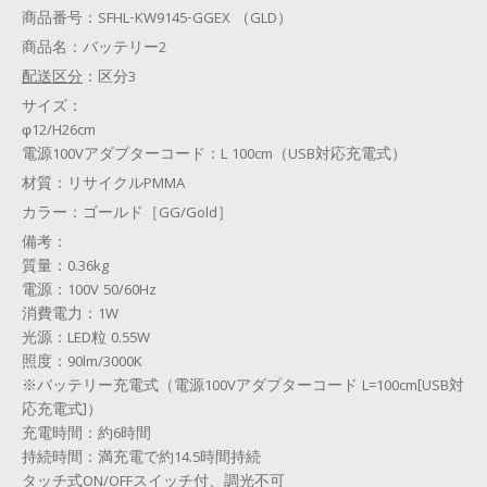
商品番号：
SFHL-KW9145-GGEX （GLD）
商品名：
バッテリー2
配送区分
：
区分3
サイズ：
φ12/H26cm
電源100Vアダプターコード：L 100cm（USB対応充電式）
材質：
リサイクルPMMA
カラー：
ゴールド［GG/Gold］
備考：
質量：0.36kg
電源：100V 50/60Hz
消費電力：1W
光源：LED粒 0.55W
照度：90lm/3000K
※バッテリー充電式（電源100Vアダプターコード L=100cm[USB対
応充電式]）
充電時間：約6時間
持続時間：満充電で約14.5時間持続
タッチ式ON/OFFスイッチ付、調光不可