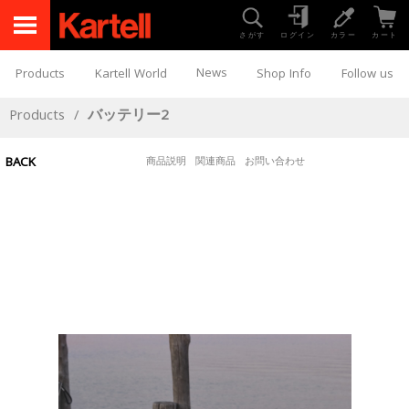
さがす
ログイン
カラー
カート
News
Products
Kartell World
Shop Info
Follow us
Products
/
バッテリー2
BACK
商品説明
関連商品
お問い合わせ