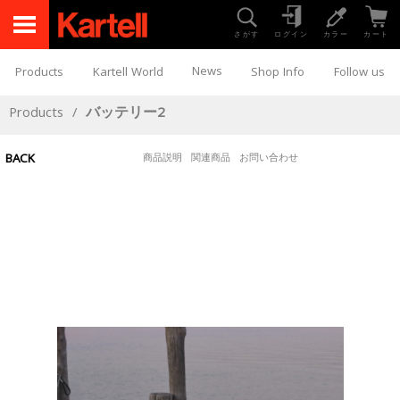
さがす
ログイン
カラー
カート
News
Products
Kartell World
Shop Info
Follow us
Products
/
バッテリー2
BACK
商品説明
関連商品
お問い合わせ