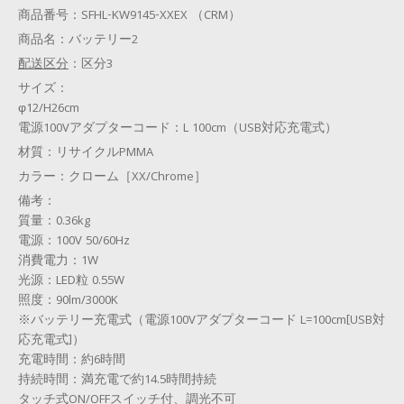
商品番号：
SFHL-KW9145-XXEX （CRM）
商品名：
バッテリー2
配送区分
：
区分3
サイズ：
φ12/H26cm
電源100Vアダプターコード：L 100cm（USB対応充電式）
材質：
リサイクルPMMA
カラー：
クローム［XX/Chrome］
備考：
質量：0.36kg
電源：100V 50/60Hz
消費電力：1W
光源：LED粒 0.55W
照度：90lm/3000K
※バッテリー充電式（電源100Vアダプターコード L=100cm[USB対
応充電式]）
充電時間：約6時間
持続時間：満充電で約14.5時間持続
タッチ式ON/OFFスイッチ付、調光不可