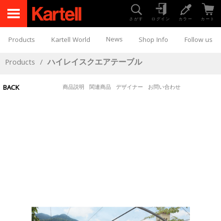
さがす
ログイン
カラー
カート
News
Products
Kartell World
Shop Info
Follow us
Products
/
ハイレイスクエアテーブル
BACK
商品説明
関連商品
デザイナー
お問い合わせ