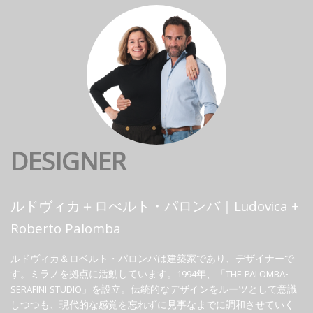
DESIGNER
ルドヴィカ＋ロべルト・パロンバ｜Ludovica +
Roberto Palomba
ルドヴィカ＆ロベルト・パロンバは建築家であり、デザイナーで
す。ミラノを拠点に活動しています。1994年、「THE PALOMBA-
SERAFINI STUDIO」を設立。伝統的なデザインをルーツとして意識
しつつも、現代的な感覚を忘れずに見事なまでに調和させていく