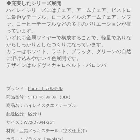
◆充実したシリーズ展開
ハイレイシリーズにはチェア、アームチェア、ビストロ
に最適なテーブル、ロースタイルのアームチェア、ソフ
ァ、コーヒーテーブルなどの多くのバリエーションが揃
っています。
いずれも金属ワイヤーで構成することで、軽量でありな
がらしっかりとしたつくりになっています。
カラーはホワイト、ラスト、ブラック、グリーンの自然
に溶け込みやすい４色展開です。
デザインはルドヴィカ＋ロベルト・パロンバ
ブランド：
Kartell | カルテル
商品番号：
SFTB-K6199-09 （BLK）
商品名：
ハイレイスクエアテーブル
配送区分
：
区分11
サイズ：
W70/D70/H72cm
材質：
亜鉛メッキスチール（塗装仕上げ）
カラー：
ブラック［09/black］