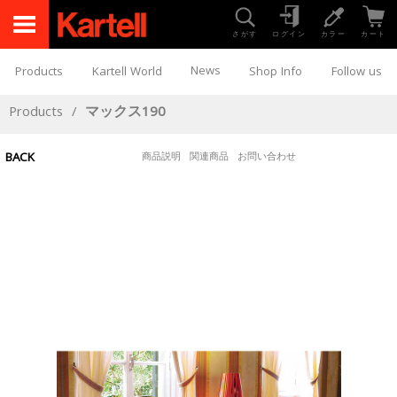
さがす
ログイン
カラー
カート
News
Products
Kartell World
Shop Info
Follow us
Products
/
マックス190
BACK
商品説明
関連商品
お問い合わせ