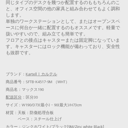
同じタイプのデスクを幾つか配置するのももちろんのこ
と、オフィス空間の他の家具と組み合わせてもよく調和
します。
単独のワークステーションとして、またはオープンスペ
ースに何台か一緒に配置するのもオススメです。軽量で
扱いやすいので、組み立ても簡単です。
フロアとの接点はキャスターまたは固定脚になっていま
す。キャスターにはロック機能が備わっており、安全性
も抜群です。
ブランド：
Kartell | カルテル
商品番号：
SFTB-K4517-9M （WHT）
商品名：
マックス190
配送区分
：
区分30
サイズ：
W190/D73(最小)・90(最大)/H73cm
材質：
天板：防傷処理合板
ベース：スチール仕上げ
カラー：
ジンクホワイト/ブラック[9M/Zinc white Black]