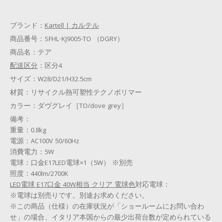
ブランド：
Kartell | カルテル
商品番号：
SFHL-KJ9005-TO （DGRY）
商品名：
テア
配送区分
：
区分4
サイズ：
W28/D21/H32.5cm
材質：
リサイクル熱可塑性テクノポリマー
カラー：
ダヴグレイ［TO/dove grey］
備考：
重量：0.8kg
電源：AC100V 50/60Hz
消費電力：5W
電球：口金E17LED電球×1（5W） ※別売
照度：440lm/2700K
LED電球 E17口金 40W相当 クリア 電球色
対応電球：
※電球は別売りです。別途お求めください。
※この商品（仕様）の在庫状況が「ショールームにお問い合わ
せ」の場合、イタリア本国からの最少出荷台数が定められている