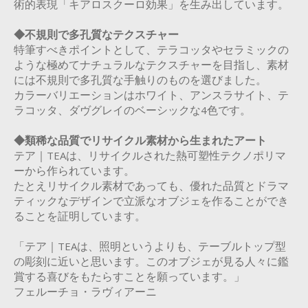
術的表現「キアロスクーロ効果」を生み出しています。
◆不規則で多孔質なテクスチャー
特筆すべきポイントとして、テラコッタやセラミックの
ような極めてナチュラルなテクスチャーを目指し、素材
には不規則で多孔質な手触りのものを選びました。
カラーバリエーションはホワイト、アンスラサイト、テ
ラコッタ、ダヴグレイのベーシックな4色です。
◆類稀な品質でリサイクル素材から生まれたアート
テア｜TEAは、リサイクルされた熱可塑性テクノポリマ
ーから作られています。
たとえリサイクル素材であっても、優れた品質とドラマ
ティックなデザインで立派なオブジェを作ることができ
ることを証明しています。
「テア｜TEAは、照明というよりも、テーブルトップ型
の彫刻に近いと思います。このオブジェが見る人々に鑑
賞する喜びをもたらすことを願っています。」
フェルーチョ・ラヴィアーニ