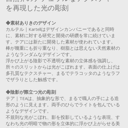
を再現した光の彫刻
◆素材ありきのデザイン
カルテル｜Kartellはデザインカンパニーであると同時
に、素材に対する研究と開発の研鑽を常に続けていま
す。テアには新たに開発した素材が使われています。
棒が幾重にも折り重なり、樹脂とは思えない天然素材の
ようなランダムなデザインです。
浮かび上がる陰影で不透明な素材の立体感を強調し、
所々のスリットからは光がこぼれます。表面の仕上げは
多孔質なテクスチャー、まるでテラコッタのようなラフ
でザラりとした触感です。
◆陰影が際立つ光の彫刻
テア｜TEAは、抽象的な形で、まるで職人の手による造
形のように見えます。両手のひらでライトを包んでいる
ようなデザインです。
不規則な光がこぼれ、影を投影しているような表現、す
なわち光の明暗で物の形を立体的に浮かび上がらせる美