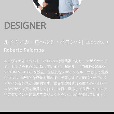
DESIGNER
ルドヴィカ＋ロべルト・パロンバ｜Ludovica +
Roberto Palomba
ルドヴィカ＆ロベルト・パロンバは建築家であり、デザイナーで
す。ミラノを拠点に活動しています。1994年、「THE PALOMBA-
SERAFINI STUDIO」を設立。伝統的なデザインをルーツとして意識
しつつも、現代的な感覚を忘れずに見事なまでに調和させていく
デザインセンスが印象的です。世界で称賛される数々のハイレベ
ルなデザイン賞を受賞しており、今日に至るまで世界中のインテ
リアデザインと建築のプロジェクトをいくつか開発しています。