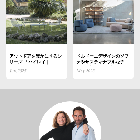
アウトドアを豊かにするシ
ドルドーニデザインのソフ
リーズ 「ハイレイ｜
ァやサスティナブルなチェ
Hiray」
アなど新作6種発売
Jun,2025
May,2023