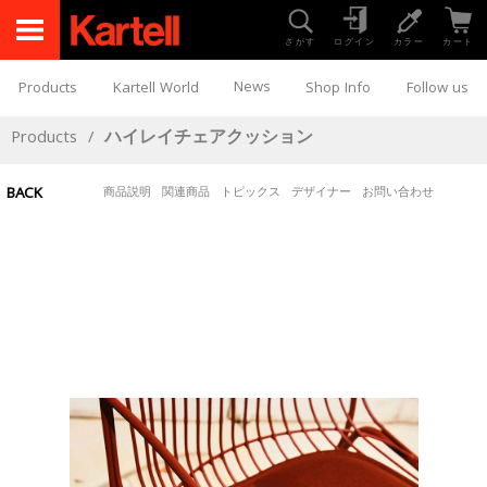
さがす
ログイン
カラー
カート
News
Products
Kartell World
Shop Info
Follow us
Products
/
ハイレイチェアクッション
BACK
商品説明
関連商品
トピックス
デザイナー
お問い合わせ