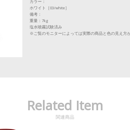
カラー：
ホワイト［03/white］
備考：
重量：7kg
塩水噴霧試験済み
※ご覧のモニターによっては実際の商品と色の見え方
Related Item
関連商品