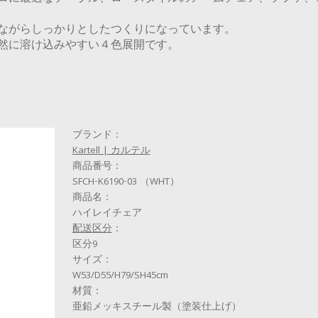
ながらしっかりとしたつくりになっています。
然に溶け込みやすい４色展開です。
ブランド：
Kartell | カルテル
商品番号：
SFCH-K6190-03 （WHT）
商品名：
ハイレイチェア
配送区分
：
区分9
サイズ：
W53/D55/H79/SH45cm
材質：
亜鉛メッキスチール製（塗装仕上げ）