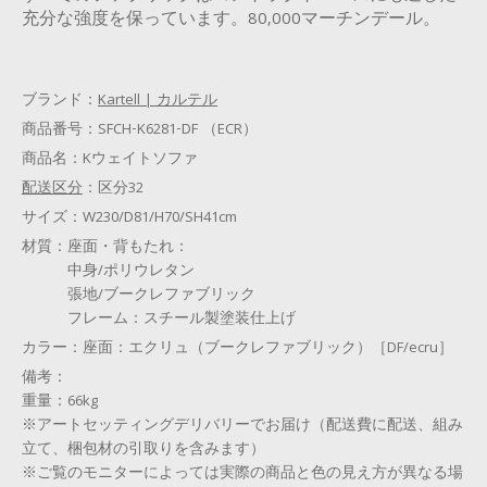
充分な強度を保っています。80,000マーチンデール。
ブランド：
Kartell | カルテル
商品番号：
SFCH-K6281-DF （ECR）
商品名：
Kウェイトソファ
配送区分
：
区分32
サイズ：
W230/D81/H70/SH41cm
材質：
座面・背もたれ：
中身/ポリウレタン
張地/ブークレファブリック
フレーム：スチール製塗装仕上げ
カラー：
座面：エクリュ（ブークレファブリック）［DF/ecru］
備考：
重量：66kg
※アートセッティングデリバリーでお届け（配送費に配送、組み
立て、梱包材の引取りを含みます）
※ご覧のモニターによっては実際の商品と色の見え方が異なる場