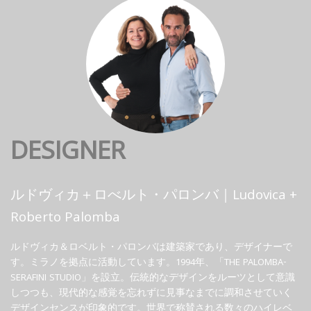
DESIGNER
ルドヴィカ＋ロべルト・パロンバ｜Ludovica +
Roberto Palomba
ルドヴィカ＆ロベルト・パロンバは建築家であり、デザイナーで
す。ミラノを拠点に活動しています。1994年、「THE PALOMBA-
SERAFINI STUDIO」を設立。伝統的なデザインをルーツとして意識
しつつも、現代的な感覚を忘れずに見事なまでに調和させていく
デザインセンスが印象的です。世界で称賛される数々のハイレベ