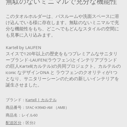
無駄のないミニマルで充分な機能性
このタオルホルダーは、バスルームや洗面スペースに溶
け込んでいる様に存在します。無駄のないミニマルで充
分な機能性をもち、どこへでもどんなスタイルの空間に
も見事に入り込みます。
Kartell by LAUFEN
スイスで120年以上の歴史をもつプレミアムなサニタリ
ーブランド-LAUFEN(ラウフェン)とインテリアブランド
の巨人Kartell(カルテル)の共同プロジェクト。カルテルの
iconic なデザインDNA と ラウフェンのクオリティが1つ
となり、サニタリーシーンのための新しいインテリアを
誕生させました。
ブランド：
Kartell | カルテル
商品番号：
SFAC-K9940-AM （AMB）
商品名：
レイル60
配送区分
：
区分2