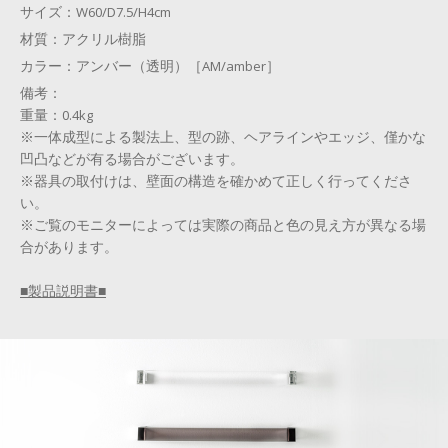
サイズ：
W60/D7.5/H4cm
材質：
アクリル樹脂
カラー：
アンバー（透明）［AM/amber］
備考：
重量：0.4kg
※一体成型による製法上、型の跡、ヘアラインやエッジ、僅かな
凹凸などが有る場合がございます。
※器具の取付けは、壁面の構造を確かめて正しく行ってくださ
い。
※ご覧のモニターによっては実際の商品と色の見え方が異なる場
合があります。
■製品説明書■