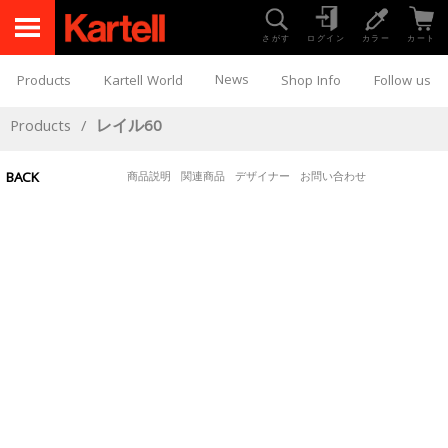
さがす
ログイン
カラー
カート
News
Products
Kartell World
Shop Info
Follow us
Products
/
レイル60
BACK
商品説明
関連商品
デザイナー
お問い合わせ