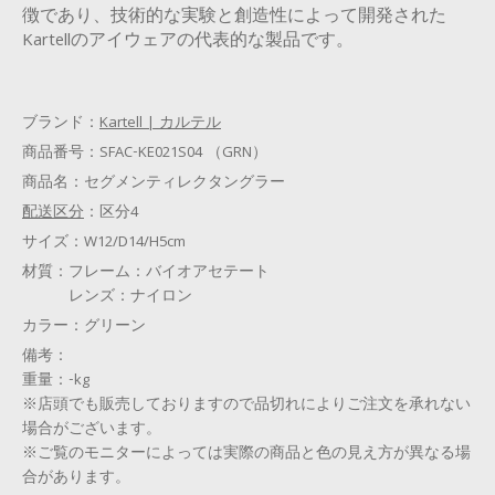
徴であり、技術的な実験と創造性によって開発された
Kartellのアイウェアの代表的な製品です。
ブランド：
Kartell | カルテル
商品番号：
SFAC-KE021S04 （GRN）
商品名：
セグメンティレクタングラー
配送区分
：
区分4
サイズ：
W12/D14/H5cm
材質：
フレーム：バイオアセテート
レンズ：ナイロン
カラー：
グリーン
備考：
重量：-kg
※店頭でも販売しておりますので品切れによりご注文を承れない
場合がございます。
※ご覧のモニターによっては実際の商品と色の見え方が異なる場
合があります。