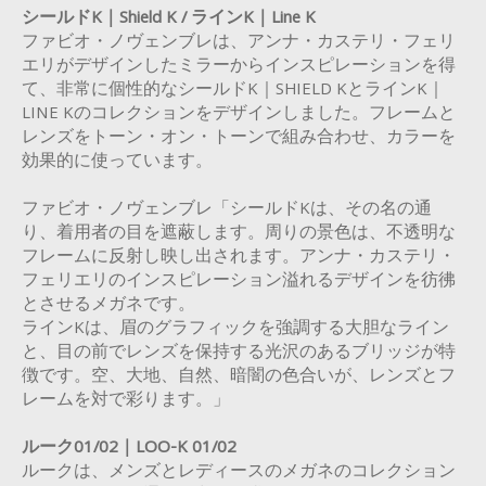
シールドK｜Shield K / ラインK｜Line K
ファビオ・ノヴェンブレは、アンナ・カステリ・フェリ
エリがデザインしたミラーからインスピレーションを得
て、非常に個性的なシールドK｜SHIELD KとラインK｜
LINE Kのコレクションをデザインしました。フレームと
レンズをトーン・オン・トーンで組み合わせ、カラーを
効果的に使っています。
ファビオ・ノヴェンブレ「シールドKは、その名の通
り、着用者の目を遮蔽します。周りの景色は、不透明な
フレームに反射し映し出されます。アンナ・カステリ・
フェリエリのインスピレーション溢れるデザインを彷彿
とさせるメガネです。
ラインKは、眉のグラフィックを強調する大胆なライン
と、目の前でレンズを保持する光沢のあるブリッジが特
徴です。空、大地、自然、暗闇の色合いが、レンズとフ
レームを対で彩ります。」
ルーク01/02｜LOO-K 01/02
ルークは、メンズとレディースのメガネのコレクション