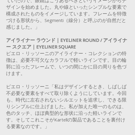
ていたので、眼鏡はこうあるべきというイメージからデ
ザインを始めました。丸や線といったシンプルな要素で
構成されたものをイメージしています。フレームを特徴
づける形状から、Segmenti（線分）と呼ぶのが自然だと
感じました。」
アイライナー ラウンド｜EYELINER ROUND / アイライナ
ー スクエア｜EYELINER SQUARE
ピエロ・リッソーニのアイライナー・コレクションの特
徴は、必要不可欠なカラフルで軽いラインです。目の輪
郭に沿ったフレームで、いつの間にかに目の周りを色づ
けます。
ピエロ・リッソーニ「私はデザインするとき、しばしば
不必要な要素をすべて取り除くようにしています。今回
も、時代に左右されないシルエットを追求し、できる限
りシンプルに仕上げました。私が加えた唯一のものは、
色のタッチ、ほぼ典型的な形状に沿った軽いラインで
す。そしてこれこそがKartellの製品であることを裏付け
る要素なのです。」