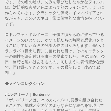
です。その名の通り、丸みを帯びたしなやかなフォルム
は、対照的な素材と色によって顔のラインに合うように
作られています。クラシックな伝統にインスパイアされ
ながらも、このメガネは非常に個性的な表情を持ってい
ます。
ロドルフォ・ドルドーニ「子供の頃から心に残っている
イメージのひとつに、かつて私たちの時間と想像力をと
りこにしていた漫画の登場人物の目があります。黒いバ
ラクラバ（目出し帽）に覆われた目は、そのキャラクタ
ーの個性を決定付ける唯一の要素でした。 その目が、今
日、当時と違いはあるものの、同じように表情豊かな形
で、再び帰ってきたのです。その眼差しに、改めて感
謝！」
◆メインコレクション
ボルデリーノ｜Borderino
「ボルデリーノは、2つのシンプルな要素を組み合わせ
ることで、地球と空の間のような完璧な結合を実現して