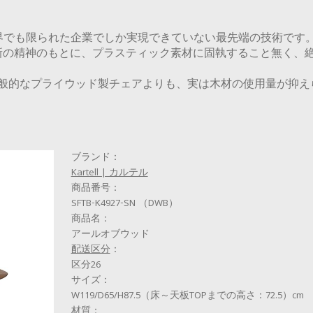
界でも限られた企業でしか実現できていない最先端の技術です
＝研究と革新の精神のもとに、プラスティック素材に固執すること無
般的なプライウッド製チェアよりも、実は木材の使用量が抑え
ブランド：
Kartell | カルテル
商品番号：
SFTB-K4927-SN （DWB）
商品名：
アールオブウッド
配送区分
：
区分26
サイズ：
W119/D65/H87.5（床～天板TOPまでの高さ：72.5）cm
材質：