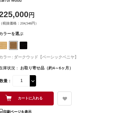
Earl of Wood
225,000
円
（税抜価格：204,546円）
カラーを選ぶ
カラー : ダークウッド【ベーシックベニヤ】
在庫状況
：
お取り寄せ品（約4～6ヶ月）
数量：
印刷ページを表示