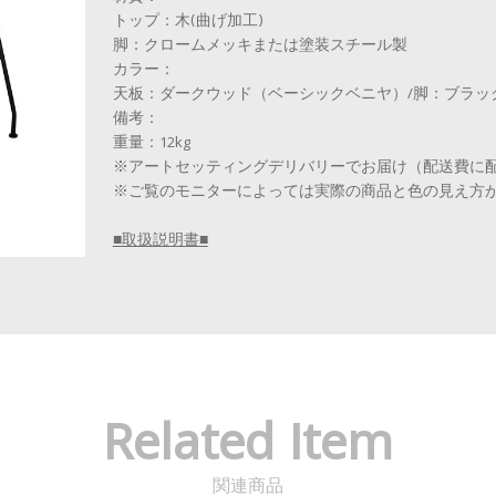
トップ：木(曲げ加工)
脚：クロームメッキまたは塗装スチール製
カラー：
天板：ダークウッド（ベーシックベニヤ）/脚：ブラック［dar
備考：
重量：12kg
※アートセッティングデリバリーでお届け（配送費に
※ご覧のモニターによっては実際の商品と色の見え方
■取扱説明書■
Related Item
関連商品