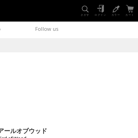
さがす
ログイン
カラー
カート
o
Follow us
アールオブウッド