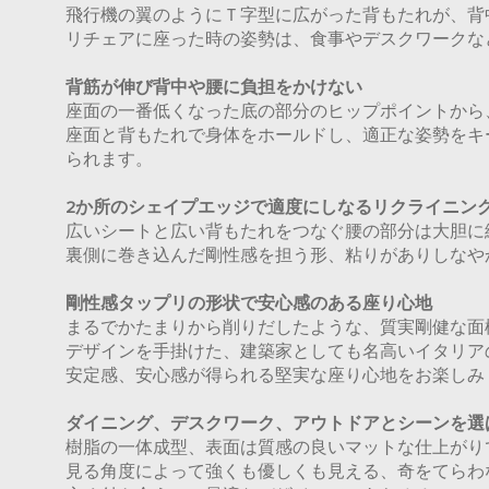
飛行機の翼のようにＴ字型に広がった背もたれが、背
リチェアに座った時の姿勢は、食事やデスクワークな
背筋が伸び背中や腰に負担をかけない
座面の一番低くなった底の部分のヒップポイントから
座面と背もたれで身体をホールドし、適正な姿勢をキ
られます。
2か所のシェイプエッジで適度にしなるリクライニン
広いシートと広い背もたれをつなぐ腰の部分は大胆に
裏側に巻き込んだ剛性感を担う形、粘りがありしなや
剛性感タップリの形状で安心感のある座り心地
まるでかたまりから削りだしたような、質実剛健な面
デザインを手掛けた、建築家としても名高いイタリア
安定感、安心感が得られる堅実な座り心地をお楽しみ
ダイニング、デスクワーク、アウトドアとシーンを選
樹脂の一体成型、表面は質感の良いマットな仕上がり
見る角度によって強くも優しくも見える、奇をてらわ