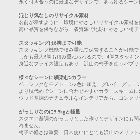
永く付き合うのに最適なデザインで、あらゆるシーン
混じり気なしのリサイクル素材
名前が示すように、環境にやさしいリサイクル素材を
高い品質を保ちながら、省資源で地球にやさしい椅子
スタッキングは6脚まで可能
スタッキング機能で積み重ねて保管することが可能で
しかも最大6脚も積み重ねられるので、4脚スタッキン
身近なプライス設定もあり、沢山の椅子を使うパブリ
様々なシーンに馴染む5カラー
ベーシックなモノトーン2色に加え、グレイ、グリー
より現代的でシーンに合わせやすいカラースキームに
ウッド基調のナチュラルなインテリアから、コンクリ
がっしりなのに3.5kgと軽量
スクエア基調のがっしりとした作りとデザインにも関わ
れません。
椅子の軽さは重要、日常使いにとても沢山のメリット