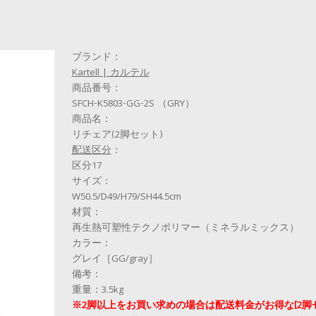
ブランド：
Kartell | カルテル
商品番号：
SFCH-K5803-GG-2S （GRY）
商品名：
リチェア(2脚セット)
配送区分
：
区分17
サイズ：
W50.5/D49/H79/SH44.5cm
材質：
再生熱可塑性テクノポリマー（ミネラルミックス）
カラー：
グレイ［GG/gray］
備考：
重量：3.5kg
※2脚以上をお買い求めの場合は配送料金がお得な[2脚