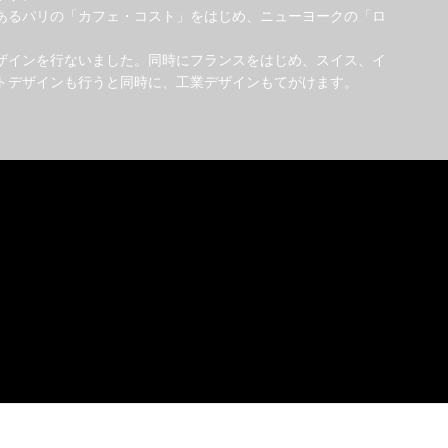
あるパリの「カフェ・コスト」をはじめ、ニューヨークの「ロ
ザインを行ないました。同時にフランスをはじめ、スイス、イ
トデザインも行うと同時に、工業デザインもてがけます。