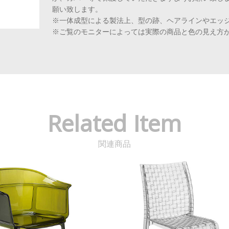
願い致します。
※一体成型による製法上、型の跡、ヘアラインやエッ
※ご覧のモニターによっては実際の商品と色の見え方
Related Item
関連商品