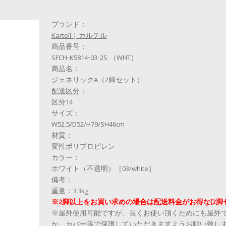
ブランド：
Kartell | カルテル
商品番号：
SFCH-K5814-03-2S （WHT）
商品名：
ジェネリックA（2脚セット）
配送区分
：
区分14
サイズ：
W52.5/D52/H79/SH46cm
材質：
変性ポリプロピレン
カラー：
ホワイト（不透明）［03/white］
備考：
重量：3.3kg
※2脚以上をお買い求めの場合は配送料金がお得な[2脚
※屋外使用可能ですが、長くお使い頂くためにも屋外
か、カバー等で保護していただきますようお願い致し