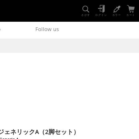
さがす
ログイン
カラー
カート
o
Follow us
ジェネリックA（2脚セット）