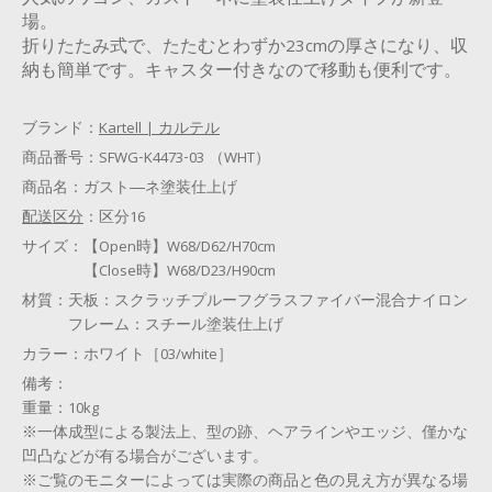
場。
折りたたみ式で、たたむとわずか23cmの厚さになり、収
納も簡単です。キャスター付きなので移動も便利です。
ブランド：
Kartell | カルテル
商品番号：
SFWG-K4473-03 （WHT）
商品名：
ガスト―ネ塗装仕上げ
配送区分
：
区分16
サイズ：
【Open時】W68/D62/H70cm
【Close時】W68/D23/H90cm
材質：
天板：スクラッチプルーフグラスファイバー混合ナイロン
フレーム：スチール塗装仕上げ
カラー：
ホワイト［03/white］
備考：
重量：10kg
※一体成型による製法上、型の跡、ヘアラインやエッジ、僅かな
凹凸などが有る場合がございます。
※ご覧のモニターによっては実際の商品と色の見え方が異なる場