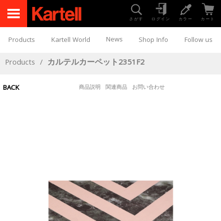
さがす
ログイン
カラー
カート
News
Products
Kartell World
Shop Info
Follow us
Products
/
カルテルカーペット2351F2
BACK
商品説明
関連商品
お問い合わせ