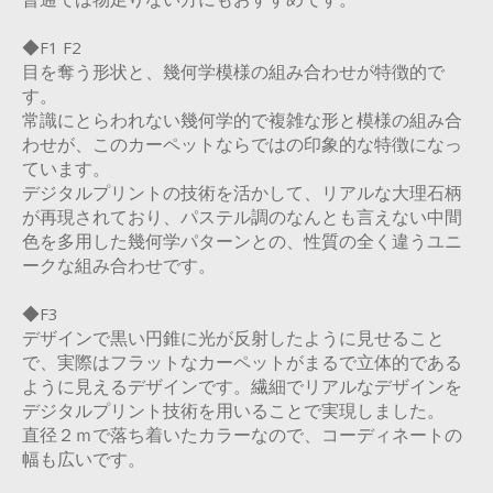
普通では物足りない方にもおすすめです。
◆F1 F2
目を奪う形状と、幾何学模様の組み合わせが特徴的で
す。
常識にとらわれない幾何学的で複雑な形と模様の組み合
わせが、このカーペットならではの印象的な特徴になっ
ています。
デジタルプリントの技術を活かして、リアルな大理石柄
が再現されており、パステル調のなんとも言えない中間
色を多用した幾何学パターンとの、性質の全く違うユニ
ークな組み合わせです。
◆F3
デザインで黒い円錐に光が反射したように見せること
で、実際はフラットなカーペットがまるで立体的である
ように見えるデザインです。繊細でリアルなデザインを
デジタルプリント技術を用いることで実現しました。
直径２ｍで落ち着いたカラーなので、コーディネートの
幅も広いです。