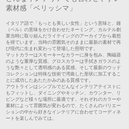
素材感「ベリッシマ」
イタリア語で「もっとも美しい女性」という意味と、鐘
（ベル）の意味をかけ合わせたネーミング、カルテル創
業当時に取り組んだライテイングのアーカイブから着想
を得ています。当時の雰囲気そのままに最新の素材で再
び現代に生まれ変わって登場した照明です。
マットカラーはスモーキーなカラーに身を包み、陶磁器
のような重厚な質感、グロスカラーは手拭きガラスのよ
うな艶々として透明感のある質感、そして最新のウッド
コレクションは特殊な技術で湾曲した形状に加工するこ
とに成功したあたたかみのある質感です。
アウトラインはシンプルでどんなインテリアテイストに
もフィットし、ダイニングやキッチン、カウンター、リ
ビングなど様々な場所に最適です。それぞれのカラーや
素材によって雰囲気が変わるので、たくさんのバリエー
ションの中から好きなインテリアに合わせてコーディネ
ートを楽しんでみては。