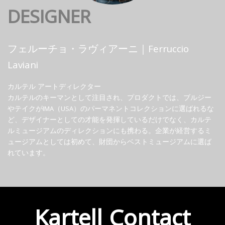
DESIGNER
フェルーチョ・ラヴィアーニ｜Ferruccio
Laviani
カルテル アートディレクター
カルテルのキーマンとして注目され、プロダクトでは、ブルジー
やテイクがIMA（USA）のパーマネントコレクションに選ばれるな
ど、デザイナーとしての才能を発揮しているだけでなく、カルテ
ルミュージアムのディレクションにも携わる。企業が経営するミ
ュージアムとしては初めて、財団からベストミュージアムに選ば
れています。
Kartell Contact