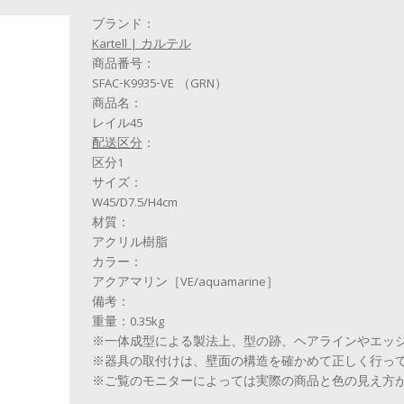
ブランド：
Kartell | カルテル
商品番号：
SFAC-K9935-VE （GRN）
商品名：
レイル45
配送区分
：
区分1
サイズ：
W45/D7.5/H4cm
材質：
アクリル樹脂
カラー：
アクアマリン［VE/aquamarine］
備考：
重量：0.35kg
※一体成型による製法上、型の跡、ヘアラインやエッ
※器具の取付けは、壁面の構造を確かめて正しく行っ
※ご覧のモニターによっては実際の商品と色の見え方