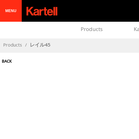
MENU
Products
Ka
Products
/
レイル45
BACK