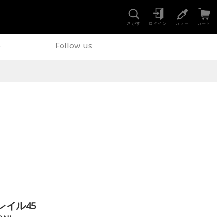
さがす
ログイン
カラー
カート
o
Follow us
レイル45