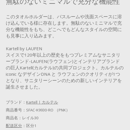
無駄のないミニマルで充分な機能性
このタオルホルダーは、バスルームや洗面スペースに溶
け込んでいる様に存在します。無駄のないミニマルで充
分な機能性をもち、どこへでもどんなスタイルの空間に
も見事に入り込みます。
Kartell by LAUFEN
スイスで120年以上の歴史をもつプレミアムなサニタリ
ーブランド-LAUFEN(ラウフェン)とインテリアブランド
の巨人Kartell(カルテル)の共同プロジェクト。カルテルの
iconic なデザインDNA と ラウフェンのクオリティが1つ
となり、サニタリーシーンのための新しいインテリアを
誕生させました。
ブランド：
Kartell | カルテル
商品番号：
SFAC-K9930-RO （PNK）
商品名：
レイル30
配送区分
：
区分1