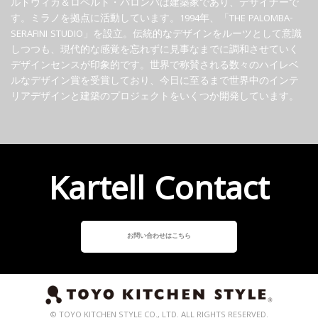
ルドヴィカ＆ロベルト・パロンバは建築家であり、デザイナーで
す。ミラノを拠点に活動しています。1994年、「THE PALOMBA-
SERAFINI STUDIO」を設立。伝統的なデザインをルーツとして意識
しつつも、現代的な感覚を忘れずに見事なまでに調和させていく
デザインセンスが印象的です。世界で称賛される数々のハイレベ
ルなデザイン賞を受賞しており、今日に至るまで世界中のインテ
リアデザインと建築のプロジェクトをいくつか開発しています。
Kartell Contact
お問い合わせはこちら
© TOYO KITCHEN STYLE CO., LTD. ALL RIGHTS RESERVED.