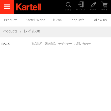
さがす
ログイン
カラー
カート
News
Products
Kartell World
Shop Info
Follow us
Products
/
レイル30
BACK
商品説明
関連商品
デザイナー
お問い合わせ