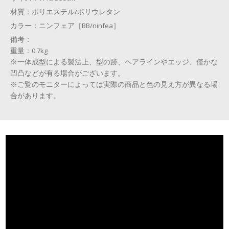
材質：
ポリエステル/ポリウレタン
カラー：
ニンフェア［BB/ninfea］
備考：
重量：0.7kg
※一体成型による製法上、型の跡、ヘアラインやエッジ、僅かな
凹凸などが有る場合がございます。
※ご覧のモニターによっては実際の商品と色の見え方が異なる場
合があります。