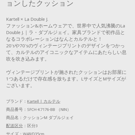
ョンしたクッション
Kartell × La Double J.
ファッション&ホームウェアで、世界中で人気沸騰のLa
Double J.｜ラ・ダブルジェイ。家具ブランドで初作品と
なるコラボレーションはなんとカルテルと！
20'sや70'sのヴィンテージプリントのデザインをつかっ
て、カルテルのアイコニックなアイテムにあたらしい息
吹を吹き込みます。
ヴィンテージプリントが施されたクッションはお部屋に
1つあるだけで存在感を放ちます。LサイズとMサイズが
ございます。
ブランド：
Kartell | カルテル
商品番号：
SFCH-K7176-BB （NIN）
商品名：
クッションM ダブルジェイ
配送区分
：
区分3
サイズ：
W48/D35cm