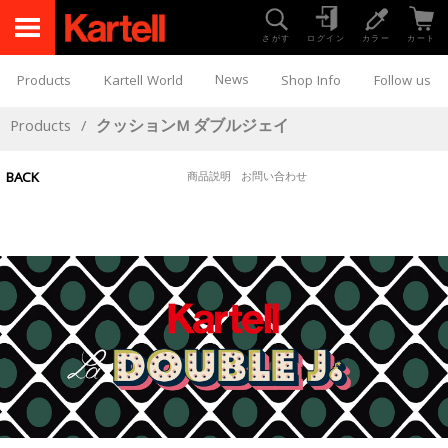
さがす
ログイン
カラー
カート
News
Products
Kartell World
Shop Info
Follow us
Products
/
クッションM ダブルジェイ
BACK
商品説明
お問い合わせ