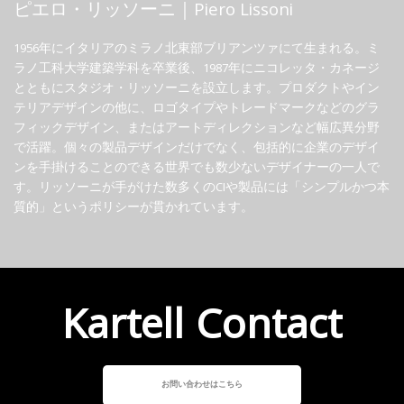
ピエロ・リッソーニ｜Piero Lissoni
1956年にイタリアのミラノ北東部ブリアンツァにて生まれる。ミ
ラノ工科大学建築学科を卒業後、1987年にニコレッタ・カネージ
とともにスタジオ・リッソーニを設立します。プロダクトやイン
テリアデザインの他に、ロゴタイプやトレードマークなどのグラ
フィックデザイン、またはアートディレクションなど幅広異分野
で活躍。個々の製品デザインだけでなく、包括的に企業のデザイ
ンを手掛けることのできる世界でも数少ないデザイナーの一人で
す。リッソーニが手がけた数多くのCIや製品には「シンプルかつ本
質的」というポリシーが貫かれています。
Kartell Contact
お問い合わせはこちら