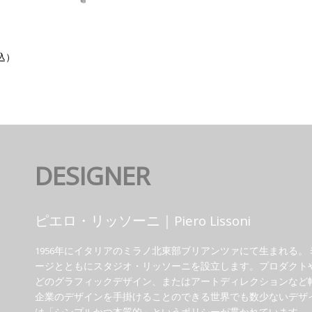
税込）
DESIGNER
ピエロ・リッソーニ｜Piero Lissoni
1956年にイタリアのミラノ北東部ブリアンツァにて生まれる。
ージとともにスタジオ・リッソーニを設立します。プロダクト
どのグラフィックデザイン、またはアートディレクションなど
企業のデザインを手掛けることのできる世界でも数少ないデザイ