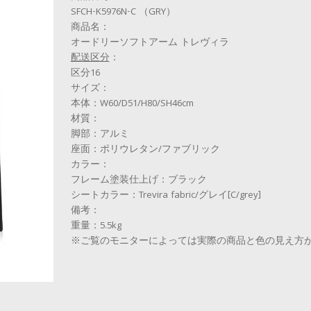
SFCH-K5976N-C （GRY）
商品名：
オードリーソフトアーム トレヴィラ
配送区分
：
区分16
サイズ：
本体：W60/D51/H80/SH46cm
材質：
脚部：アルミ
座面：ポリウレタン/ファブリック
カラー：
フレーム塗装仕上げ：ブラック
シートカラー：Trevira fabric/グレイ[C/grey]
備考：
重量：5.5kg
※ご覧のモニターによっては実際の商品と色の見え方