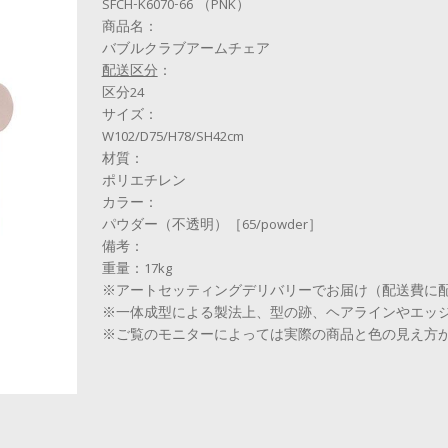
SFCH-K6070-66 （PNK）
商品名：
バブルクラブアームチェア
配送区分
：
区分24
サイズ：
W102/D75/H78/SH42cm
材質：
ポリエチレン
カラー：
パウダー（不透明）［65/powder］
備考：
重量：17kg
※アートセッティングデリバリーでお届け（配送費に
※一体成型による製法上、型の跡、ヘアラインやエッ
※ご覧のモニターによっては実際の商品と色の見え方