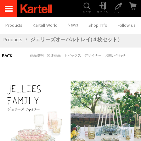
さがす
ログイン
カラー
カート
News
Products
Kartell World
Shop Info
Follow us
Products
/
ジェリーズオーバルトレイ(４枚セット）
BACK
商品説明
関連商品
トピックス
デザイナー
お問い合わせ