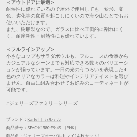
＜アウトドアに最適＞
耐候性に優れているので屋外で使用しても、変形、変
色、劣化等の変質を起こしにくいので海や山などでもお
使いいただけます。
また、樹脂製なので、ガラスに比べ圧倒的に割れにく
く、耐摩耗性・耐熱性にも優れています。
＜フルラインアップ＞
小さなコップもサラダボウルも、フルコースの食事から
カジュアルなシーンまでも対応できる数々のバリエーシ
ョンが揃っています。一日の光のうつろいを表現した4
色のクリアなカラーは料理やインテリアテイストを選び
ません。自由に組み合わせてお好みのコーディネートが
可能です。
#ジェリーズファミリーシリーズ
ブランド：
Kartell | カルテル
商品番号：
SFAC-K1580-E9-4S （PNK）
商品名：
ジェリーズオーバルトレイ(４枚セット）