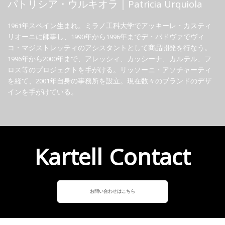
パトリシア・ウルキオラ｜Patricia Urquiola
1961年スペイン生まれ。ミラノ工科大学でアッキーレ・カスティ
リオーニに師事し、1990年から1996年までデ・パドヴァでヴィ
コ・マジストレッティのアシスタントとして商品開発を行なう。
1996年から2000年まで、アレッシィ、カッシーナ、カルテル、フ
ロス等のプロジェクトを手がける。リッソーニ・アソチャーティ
を経て、2001年自身の事務所を設立。現在数々のブランドのデザ
インを手がけている。
Kartell Contact
お問い合わせはこちら