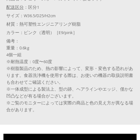
配送区分
：
区分1
サイズ：
W36.5/D25/H2cm
材質：
熱可塑性エンジニアリング樹脂
カラー：
ピンク（透明）［E9/pink］
備考：
重量：0.6kg
4個一組
※耐熱温度：0度〜60度
※樹脂製品のため、熱の影響によって、変形・変色する恐れがあ
ります。食器洗浄機を使用する際は、お使いの機器の取扱説明書
も合わせてご確認ください。
※一体成型による製法上、型の跡、ヘアラインやエッジ、僅かな
凹凸などが有る場合がございます。
※ご覧のモニターによっては実際の商品と色の見え方が異なる場
合があります。