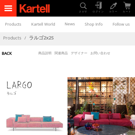
さがす
ログイン
カラー
カート
News
Products
Kartell World
Shop Info
Follow us
Products
/
ラルゴ2x2S
BACK
商品説明
関連商品
デザイナー
お問い合わせ