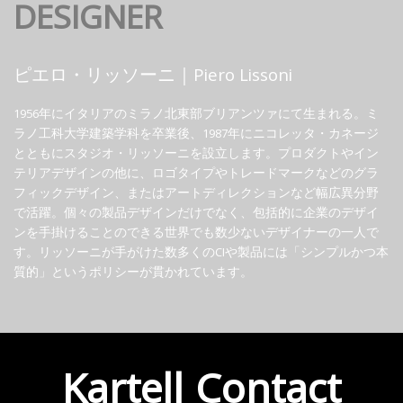
DESIGNER
ピエロ・リッソーニ｜Piero Lissoni
1956年にイタリアのミラノ北東部ブリアンツァにて生まれる。ミ
ラノ工科大学建築学科を卒業後、1987年にニコレッタ・カネージ
とともにスタジオ・リッソーニを設立します。プロダクトやイン
テリアデザインの他に、ロゴタイプやトレードマークなどのグラ
フィックデザイン、またはアートディレクションなど幅広異分野
で活躍。個々の製品デザインだけでなく、包括的に企業のデザイ
ンを手掛けることのできる世界でも数少ないデザイナーの一人で
す。リッソーニが手がけた数多くのCIや製品には「シンプルかつ本
質的」というポリシーが貫かれています。
Kartell Contact