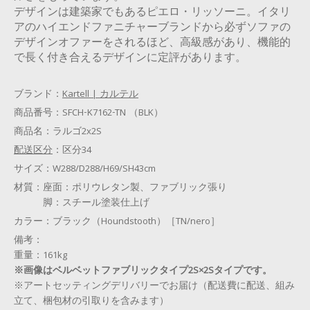
デザインは建築家でもあるピエロ・リッソーニ。イタリ
アのハイエンドファニチャーブランドから必ずソファの
デザインオファーをされるほど、高級感があり、機能的
で長く付き合えるデザインに定評があります。
ブランド：
Kartell | カルテル
商品番号：
SFCH-K7162-TN （BLK）
商品名：
ラルゴ2x2S
配送区分
：
区分34
サイズ：
W288/D288/H69/SH43cm
材質：
座面：ポリウレタン製、ファブリック張り
脚：スチール塗装仕上げ
カラー：
ブラック（Houndstooth）［TN/nero］
備考：
重量：161kg
※画像はベルベットファブリックタイプ2S×2Sタイプです。
※アートセッティングデリバリーでお届け（配送費に配送、組み
立て、梱包材の引取りを含みます）