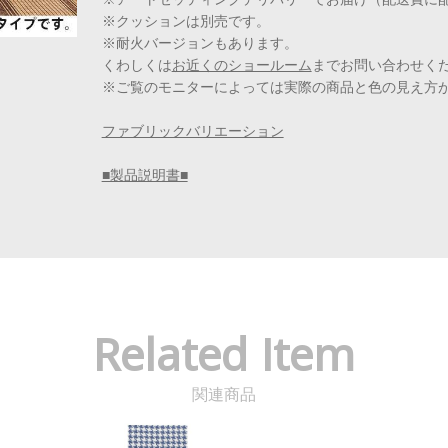
※アートセッティングデリバリーでお届け（配送費に
※クッションは別売です。
※耐火バージョンもあります。
くわしくは
お近くのショールーム
までお問い合わせく
※ご覧のモニターによっては実際の商品と色の見え方
ファブリックバリエーション
■製品説明書■
Related Item
関連商品