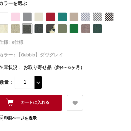
カラーを選ぶ
仕様 : R仕様
カラー : 【Gubbio】ダヴグレイ
在庫状況
：
お取り寄せ品（約4～6ヶ月）
数量：
印刷ページを表示