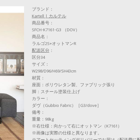
ブランド：
Kartell | カルテル
商品番号：
SFCH-K7161-G3 （DOV）
商品名：
ラルゴ2S+オットマンR
配送区分
：
区分34
サイズ：
W298/D96/H69/SH43cm
材質：
座面：ポリウレタン製、ファブリック張り
脚：スチール塗装仕上げ
カラー：
ダヴ（Gubbio Fabric）［G3/dove］
備考：
重量：98kg
※右仕様：向かって右にオットマン（K7161）
※画像は実際の仕様と異なります。