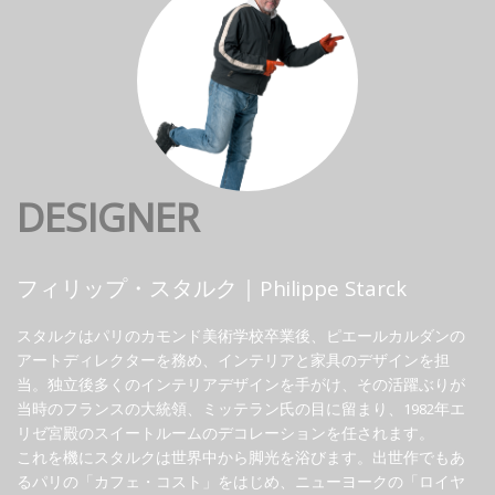
DESIGNER
フィリップ・スタルク｜Philippe Starck
スタルクはパリのカモンド美術学校卒業後、ピエールカルダンの
アートディレクターを務め、インテリアと家具のデザインを担
当。独立後多くのインテリアデザインを手がけ、その活躍ぶりが
当時のフランスの大統領、ミッテラン氏の目に留まり、1982年エ
リゼ宮殿のスイートルームのデコレーションを任されます。
これを機にスタルクは世界中から脚光を浴びます。出世作でもあ
るパリの「カフェ・コスト」をはじめ、ニューヨークの「ロイヤ