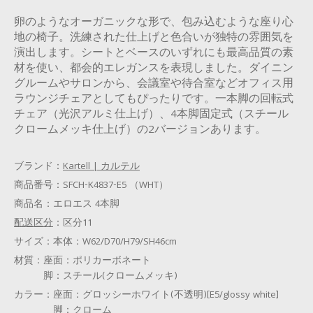
卵のようなオーガニックな形で、包み込むような座り心
地の椅子。洗練された仕上げと色合いが独特の雰囲気を
演出します。シートとベースのいずれにも最高品質の素
材を使い、都会的エレガンスを表現しました。ダイニン
グルームやサロンから、会議室や待合室などオフィス用
ラウンジチェアとしてもぴったりです。一本脚の回転式
チェア（光沢アルミ仕上げ）、4本脚固定式（スチール
クロームメッキ仕上げ）の2バージョンあります。
ブランド：
Kartell | カルテル
商品番号：
SFCH-K4837-E5 （WHT）
商品名：
エロエス 4本脚
配送区分
：
区分11
サイズ：
本体：W62/D70/H79/SH46cm
材質：
座面：ポリカーボネート
脚：スチール(クロームメッキ)
カラー：
座面：グロッシーホワイト(不透明)[E5/glossy white]
脚：クローム