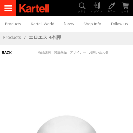
さがす
ログイン
カラー
カート
News
Products
Kartell World
Shop Info
Follow us
Products
/
エロエス 4本脚
BACK
商品説明
関連商品
デザイナー
お問い合わせ