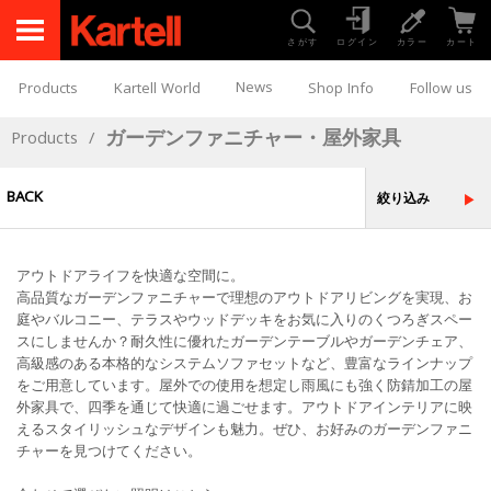
さがす
ログイン
カラー
カート
News
Products
Kartell World
Shop Info
Follow us
ガーデンファニチャー・屋外家具
Products
/
BACK
絞り込み
アウトドアライフを快適な空間に。
高品質なガーデンファニチャーで理想のアウトドアリビングを実現、お
庭やバルコニー、テラスやウッドデッキをお気に入りのくつろぎスペー
スにしませんか？耐久性に優れたガーデンテーブルやガーデンチェア、
高級感のある本格的なシステムソファセットなど、豊富なラインナップ
をご用意しています。屋外での使用を想定し雨風にも強く防錆加工の屋
外家具で、四季を通じて快適に過ごせます。アウトドアインテリアに映
えるスタイリッシュなデザインも魅力。ぜひ、お好みのガーデンファニ
チャーを見つけてください。