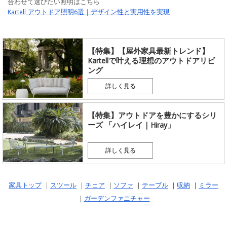
合わせて選びたい照明はこちら
Kartell アウトドア照明6選｜デザイン性と実用性を実現
【特集】【屋外家具最新トレンド】
Kartellで叶える理想のアウトドアリビ
ング
詳しく見る
【特集】アウトドアを豊かにするシリ
ーズ 「ハイレイ｜Hiray」
詳しく見る
家具トップ
｜
スツール
｜
チェア
｜
ソファ
｜
テーブル
｜
収納
｜
ミラー
｜
ガーデンファニチャー