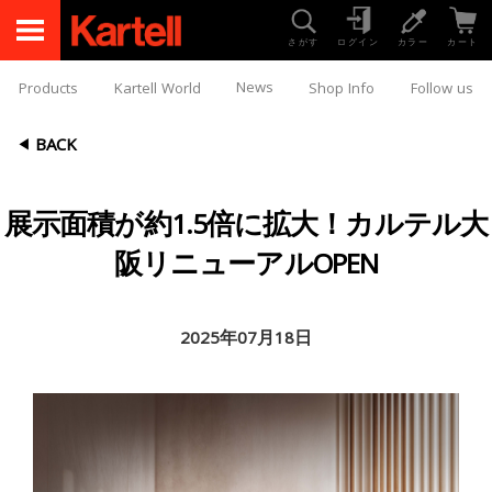
さがす
ログイン
カラー
カート
News
Products
Kartell World
Shop Info
Follow us
BACK
展示面積が約1.5倍に拡大！カルテル大
阪リニューアルOPEN
2025年07月18日