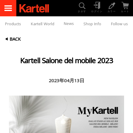
さがす
ログイン
カラー
カート
News
Products
Kartell World
Shop Info
Follow us
BACK
Kartell Salone del mobile 2023
2023年04月13日